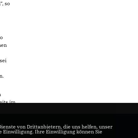
“, so
ro
men
sei
n.
n
eits im
enste von Drittanbietern, die uns helfen, unser
Einwilligung. Ihre Einwilligung können Sie