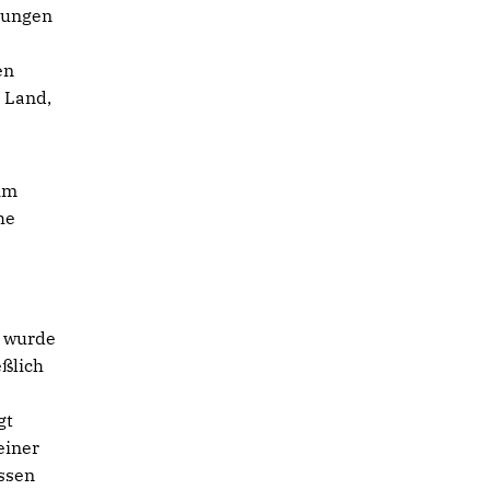
rungen
en
 Land,
im
he
r wurde
eßlich
gt
einer
üssen