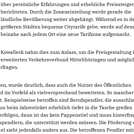
über persönliche Erfahrungen und erhebliche Preissteige
berichteten. Durch die Zoneneinteilung werde gerade die
ländliche Bevölkerung weiter abgehängt. Während es in d
größeren Städten bequeme Citytarife gebe, werde auf dem
beinahe nach jedem Ort eine neue Tarifzone aufgemacht.
Kowalleck nahm dies zum Anlass, um die Preisgestaltung 
erweiterten Verkehrsverbund Mittelthüringen und möglic
erfragen.
n, wurde deutlich, dass auch die Nutzer des Öffentlichen
 im Vorfeld als vielversprechend bewerteten. So manche
 Beispielweise betroffen sind Berufspendler, die ausschli
 beim Jahresticket erheblich tiefer in die Tasche greifen
rfolgen, dann ist das kein Pappenstiel und muss hinterfra
fspendlern, die unterstützt werden müssen. Die Förderung 
el sieht jedenfalls anders aus. Die betroffenen Pendler m