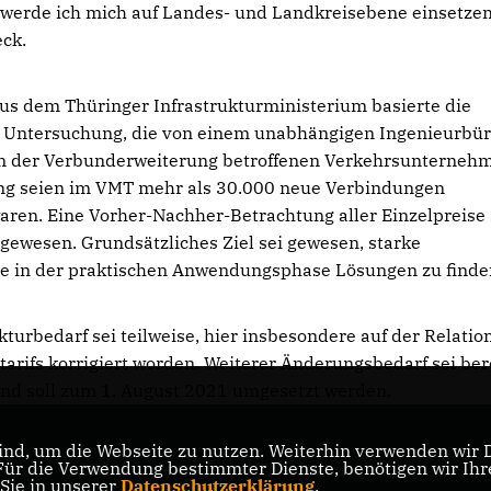
 werde ich mich auf Landes- und Landkreisebene einsetzen
eck.
us dem Thüringer Infrastrukturministerium basierte die
n Untersuchung, die von einem unabhängigen Ingenieurbü
 von der Verbunderweiterung betroffenen Verkehrsunterneh
ng seien im VMT mehr als 30.000 neue Verbindungen
aren. Eine Vorher-Nachher-Betrachtung aller Einzelpreise 
gewesen. Grundsätzliches Ziel sei gewesen, starke
lle in der praktischen Anwendungsphase Lösungen zu finde
kturbedarf sei teilweise, hier insbesondere auf der Relatio
tarifs korrigiert worden. Weiterer Änderungsbedarf sei ber
nd soll zum 1. August 2021 umgesetzt werden.
nd, um die Webseite zu nutzen. Weiterhin verwenden wir Di
r die Verwendung bestimmter Dienste, benötigen wir Ihre 
CDU Landesverband Thüringen
 Sie in unserer
Datenschutzerklärung
.