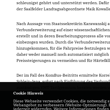
schleunigst gehört und unterstützt werden. Dafür
der Saalfelder Landtagsabgeordnete Maik Kowall
Nach Aussage von Staatssekretärin Karawanskij a
Verbunderweiterung auf einer wissenschaftliche
erstellt und in deren Bearbeitungsprozess alle
einbezogen wurden. Durch die Verbunderweiteru
hinzugekommen, für die Fahrpreise festzulegen w
daher weder manuell noch automatisiert möglich 
Preissteigerungen zu vermeiden und für Härtefä
Der im Fall des KomBus-Beitritts ermittelte Korre
Schleiz–Jena, sofort nach Einführung des Verbund
zuständigen VMT-Tarifgremium beraten worden u
Cookie Hinweis
Diese Webseite verwendet Cookies, die notwendig si
Maik Kowalleck - Mitglied des Thüringer
Webangebot zu verbessern (Website-Optmierung). Fü
Landtags
jederzeit widerrufen. Weitere Informationen finden