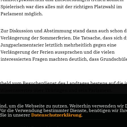
Spielerisch war dies alles mit der richtigen Platzwahl im
Parlament möglich.
Zur Diskussion und Abstimmung stand dann auch schon d
Verlängerung der Sommerferien. Die Tatsache, dass sich d
Jungparlamentarier letztlich mehrheitlich gegen eine
Verlängerung der Ferien aussprachen und die vielen
interessierten Fragen machten deutlich, dass Grundschül
rheld vom Besucherdienst des Landtages bestens auf die 
t Wissenswertes über Thüringen und sein Parlament.
nd, um die Webseite zu nutzen. Weiterhin verwenden wir Di
r die Verwendung bestimmter Dienste, benötigen wir Ihre 
CDU Landesverband Thüringen
 Sie in unserer
Datenschutzerklärung
.