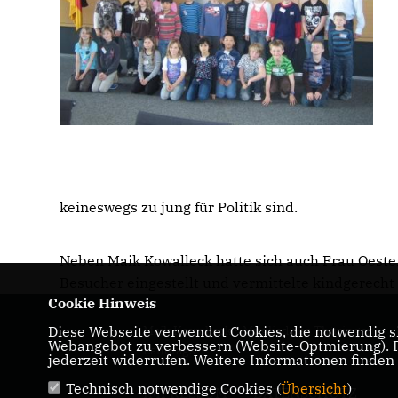
keineswegs zu jung für Politik sind.
Neben Maik Kowalleck hatte sich auch Frau Oeste
Besucher eingestellt und vermittelte kindgerech
Cookie Hinweis
Diese Webseite verwendet Cookies, die notwendig si
Maik Kowalleck - Mitglied des Thüringer
Webangebot zu verbessern (Website-Optmierung). Fü
Landtags
jederzeit widerrufen. Weitere Informationen finden
Technisch notwendige Cookies (
Übersicht
)
IMPRESSUM
DATENSCHUTZ