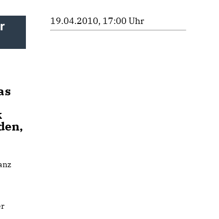
19.04.2010, 17:00 Uhr
r
as
k
den,
anz
er