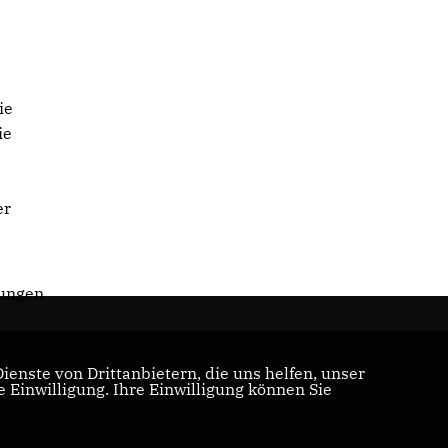
ie
ie
er
jungen
enste von Drittanbietern, die uns helfen, unser
Einwilligung. Ihre Einwilligung können Sie