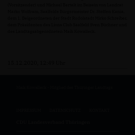
(Vorsitzender) und Michael Bartelt im Beisein von Landrat
Marko Wolfram, Saalfelds Bürgermeister Dr. Steffen Kania,
dem 1. Beigeordneten der Stadt Rudolstadt Mirko Schreiber,
dem Präsidenten des Lions Club Saalfeld Sven Büchner und
des Landtagsabgeordneten Maik Kowalleck.
15.12.2020, 12:49 Uhr
Maik Kowalleck - Mitglied des Thüringer Landtags
IMPRESSUM
DATENSCHUTZ
KONTAKT
CDU Landesverband Thüringen