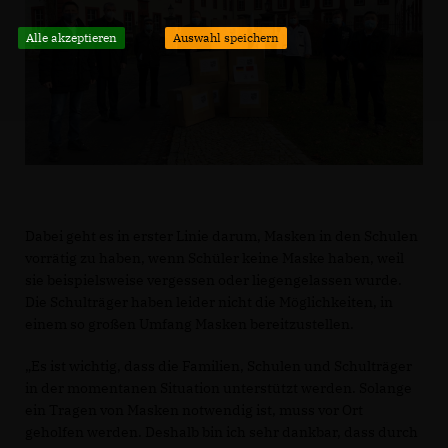
Alle akzeptieren
Auswahl speichern
Dabei geht es in erster Linie darum, Masken in den Schulen
vorrätig zu haben, wenn Schüler keine Maske haben, weil
sie beispielsweise vergessen oder liegengelassen wurde.
Die Schulträger haben leider nicht die Möglichkeiten, in
einem so großen Umfang Masken bereitzustellen.
Es ist wichtig, dass die Familien, Schulen und Schulträger
in der momentanen Situation unterstützt werden. Solange
ein Tragen von Masken notwendig ist, muss vor Ort
geholfen werden. Deshalb bin ich sehr dankbar, dass durch