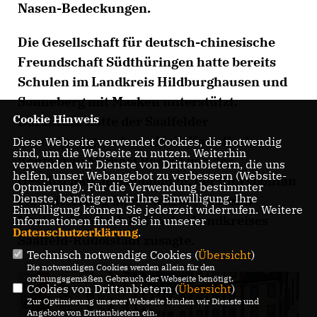
Nasen-Bedeckungen.
Die Gesellschaft für deutsch-chinesische
Freundschaft Südthüringen hatte bereits
Schulen im Landkreis Hildburghausen und
Sonneberg mit Masken unterstützt.
Cookie Hinweis
Daraufhin hatte der Saalfelder
Landtagsabgeordnete Maik Kowalleck
Diese Webseite verwendet Cookies, die notwendig
sind, um die Webseite zu nutzen. Weiterhin
Kontakt zu Michael Bartelt von der
verwenden wir Dienste von Drittanbietern, die uns
helfen, unser Webangebot zu verbessern (Website-
Gesellschaft aufgenommen, der ihm spontan
Optmierung). Für die Verwendung bestimmter
Dienste, benötigen wir Ihre Einwilligung. Ihre
eine Lieferung über mehrere tausend
Einwilligung können Sie jederzeit widerrufen. Weitere
Masken für die Schulen des Landkreises
Informationen finden Sie in unserer
Datenschutzerklärung
.
Saalfeld-Rudolstadt zusagte.
Technisch notwendige Cookies (
Übersicht
)
Die notwendigen Cookies werden allein für den
ordnungsgemäßen Gebrauch der Webseite benötigt.
Cookies von Drittanbietern (
Übersicht
)
Zur Optimierung unserer Webseite binden wir Dienste und
Angebote von Drittanbietern ein.