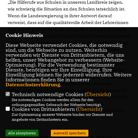
Die Hilferufe aus Schulen in unserem Landkreis zeigen,
wie schwierig die Situation an den Schulen tatsächlich ist.
Wenn die Landesregierung in ihrer Antwort darauf
verweist, dass auf die qualitätsvolle Arbeit der Lehrerinnen
und Lehrer gesetzt wird, die mit großen Klassen durchaus
Cookie Hinweis
umgehen könnten und die Qualität des Unterrichts insofern
keinen Abbruch nehmen würde, dann geht das für mich an
Diese Webseite verwendet Cookies, die notwendig
der Realität vorbei. Die Lehrer arbeiten im Rahmen des
sind, um die Webseite zu nutzen. Weiterhin
verwenden wir Dienste von Drittanbietern, die uns
gemeinsamen Unterrichts und hinsichtlich sozialer
helfen, unser Webangebot zu verbessern (Website-
Probleme vor Ort am Limit. Seit mehreren Wochen bin ich
Optmierung). Für die Verwendung bestimmter
Dienste, benötigen wir Ihre Einwilligung. Ihre
im Rahmen meiner „Schul-Tour“ unterwegs und weiß um
Einwilligung können Sie jederzeit widerrufen. Weitere
die konkreten Probleme, die offensichtlich noch nicht bei
Informationen finden Sie in unserer
der Landesregierung angekommen sind. In einem
Datenschutzerklärung
.
hochindustrialisierten und reichen Land wie Deutschland
Technisch notwendige Cookies (
Übersicht
)
muss Bildung oberste Priorität haben. Dafür setzte ich mich
Die notwendigen Cookies werden allein für den
weiter mit ganzer Kraft ein und werde auch die
ordnungsgemäßen Gebrauch der Webseite benötigt.
Cookies von Drittanbietern (
Übersicht
)
Landesregierung bei jeder Gelegenheit an ihre Pflicht zur
Zur Optimierung unserer Webseite binden wir Dienste und
Umsetzung erinnern“, so Kowalleck.
Angebote von Drittanbietern ein.
Alle akzeptieren
Auswahl speichern
Thüringer Landtag - 7. Wahlperiode – 26. Sitzung –