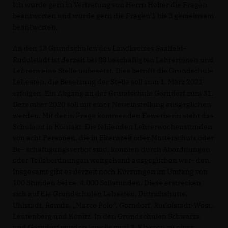
Ich würde gern in Vertretung von Herrn Holter die Fragen
beantworten und würde gern die Fragen 1 bis 3 gemeinsam
beantworten.
An den 13 Grundschulen des Landkreises Saalfeld-
Rudolstadt ist derzeit bei 88 beschäftigten Lehrerinnen und
Lehrern eine Stelle unbesetzt. Dies betrifft die Grundschule
Lehesten, die Besetzung der Stelle soll zum 1. März 2021
erfolgen. Ein Abgang an der Grundschule Gorndorf zum 31.
Dezember 2020 soll mit einer Neueinstellung ausgeglichen
werden. Mit der in Frage kommenden Bewerberin steht das
Schulamt in Kontakt. Die fehlenden Lehrerwochenstunden
von acht Personen, die in Elternzeit oder Mutterschutz oder
Be- schäftigungsverbot sind, konnten durch Abordnungen
oder Teilabordnungen weitgehend ausgeglichen wer- den.
Insgesamt gibt es derzeit noch Kürzungen im Umfang von
100 Stunden bei ca. 4.000 Sollstunden. Diese erstrecken
sich auf die Grundschulen Lehesten, Dittrichshütte,
Uhlstädt, Remda, „Marco Polo“, Gorndorf, Rudolstadt-West,
Leutenberg und Könitz. In den Grundschulen Schwarza
und Gorndorf wurden jeweils zwei 3. Klassen zu einer