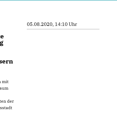
05.08.2020, 14:10 Uhr
te
ng
sern
n mit
Raum
ten der
isstadt