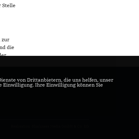
 Stelle
 zur
nd die
der
enste von Drittanbietern, die uns helfen, unser
Einwilligung. Ihre Einwilligung können Sie
Realisation: Sharkness Media GmbH & Co. KG