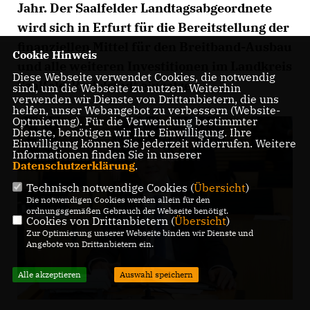
Jahr. Der Saalfelder Landtagsabgeordnete
wird sich in Erfurt für die Bereitstellung der
finanziellen Mittel für den Breitband-Ausbau
Cookie Hinweis
und alle weiteren Investitionen im Landkreis
Diese Webseite verwendet Cookies, die notwendig
Saalfeld-Rudolstadt einsetzen.
sind, um die Webseite zu nutzen. Weiterhin
verwenden wir Dienste von Drittanbietern, die uns
helfen, unser Webangebot zu verbessern (Website-
Optmierung). Für die Verwendung bestimmter
Dienste, benötigen wir Ihre Einwilligung. Ihre
Einwilligung können Sie jederzeit widerrufen. Weitere
Informationen finden Sie in unserer
Datenschutzerklärung
.
Technisch notwendige Cookies (
Übersicht
)
Die notwendigen Cookies werden allein für den
ordnungsgemäßen Gebrauch der Webseite benötigt.
Cookies von Drittanbietern (
Übersicht
)
Zur Optimierung unserer Webseite binden wir Dienste und
Angebote von Drittanbietern ein.
Alle akzeptieren
Auswahl speichern