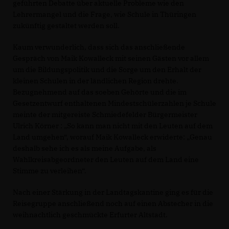
geführten Debatte über aktuelle Probleme wie den
Lehrermangel und die Frage, wie Schule in Thüringen
zukünftig gestaltet werden soll.
Kaum verwunderlich, dass sich das anschließende
Gespräch von Maik Kowalleck mit seinen Gästen vor allem
um die Bildungspolitik und die Sorge um den Erhalt der
kleinen Schulen in der ländlichen Region drehte.
Bezugnehmend auf das soeben Gehörte und die im
Gesetzentwurf enthaltenen Mindestschülerzahlen je Schule
meinte der mitgereiste Schmiedefelder Bürgermeister
Ulrich Körner : „So kann man nicht mit den Leuten auf dem
Land umgehen“, worauf Maik Kowalleck erwiderte: „Genau
deshalb sehe ich es als meine Aufgabe, als
Wahlkreisabgeordneter den Leuten auf dem Land eine
Stimme zu verleihen“.
Nach einer Stärkung in der Landtagskantine ging es für die
Reisegruppe anschließend noch auf einen Abstecher in die
weihnachtlich geschmückte Erfurter Altstadt.