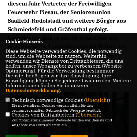
diesem Jahr Vertreter der Freiwilligen
Feuerwehr Piesau, der Seniorenunion
Saalfeld-Rudolstadt und weitere Bürger aus
Schmiedefeld und Gräfenthal gefolgt.
Gemeinsam ging es am 14. Dezember mit
Cookie Hinweis
dem Bus in die Landeshauptstadt Erfurt, wo
Diese Webseite verwendet Cookies, die notwendig
Maik Kowalleck im Landtag seine Gäste
sind, um die Webseite zu nutzen. Weiterhin
verwenden wir Dienste von Drittanbietern, die uns
herzlich begrüßte.
helfen, unser Webangebot zu verbessern (Website-
Optmierung). Für die Verwendung bestimmter
Dienste, benötigen wir Ihre Einwilligung. Ihre
Einwilligung können Sie jederzeit widerrufen. Weitere
Informationen finden Sie in unserer
Datenschutzerklärung
.
Technisch notwendige Cookies (
Übersicht
)
Die notwendigen Cookies werden allein für den
ordnungsgemäßen Gebrauch der Webseite benötigt.
Cookies von Drittanbietern (
Übersicht
)
Zur Optimierung unserer Webseite binden wir Dienste und
Angebote von Drittanbietern ein.