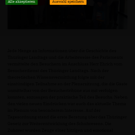
Alle akzeptieren
Auswahl speichern
Jede Menge an Informationen über die Geschichte des
Thüringer Landtags und die Arbeitsweise des Parlaments
vermittelte den Besuchern im Anschluss Herr Ehrich vom
Besucherdienst des Thüringer Landtags. Nach der
theoretischen Wissensvermittlung folgte mit der
einstündigen Teilnahme an der Plenarsitzung, die die Gäste
unmittelbar von der Besuchertribüne aus mit verfolgen
konnten, sozusagen der praktische Teil des Besuchs. Neben
den vielen neuen Eindrücken war auch das aktuelle Thema
im Plenum von besonderem Interesse. Auf der
Tagesordnung stand die erste Beratung über das Thüringer
Gesetz zur Weiterentwicklung des Schulwesens. Die
Zuhörer wurden Zeuge einer hitzigen und emotional