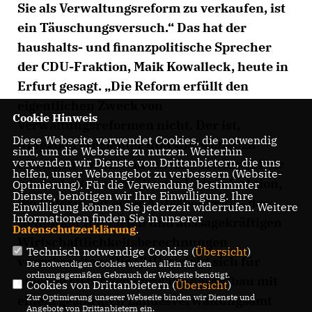
Sie als Verwaltungsreform zu verkaufen, ist
ein Täuschungsversuch.“ Das hat der
haushalts- und finanzpolitische Sprecher
der CDU-Fraktion, Maik Kowalleck, heute in
Erfurt gesagt. „Die Reform erfüllt den
eigentlichen Zweck von
Cookie Hinweis
Verwaltungsreformen nicht. Der ist,
Diese Webseite verwendet Cookies, die notwendig
Aufgaben effizienter und sparsamer zu
sind, um die Webseite zu nutzen. Weiterhin
verwenden wir Dienste von Drittanbietern, die uns
erledigen“, so Kowalleck. Er verwies auf die
helfen, unser Webangebot zu verbessern (Website-
wiederholten Vorstöße der Unionsfraktion,
Optmierung). Für die Verwendung bestimmter
Dienste, benötigen wir Ihre Einwilligung. Ihre
die Reform mit einer Aufgabenkritik, der
Einwilligung können Sie jederzeit widerrufen. Weitere
Informationen finden Sie in unserer
Definition von Zielen und aussagekräftigen
Datenschutzerklärung
.
Wirtschaftlichkeitsberechnungen
Technisch notwendige Cookies (
Übersicht
)
vorzubereiten. Die CDU spricht sich für
Die notwendigen Cookies werden allein für den
ordnungsgemäßen Gebrauch der Webseite benötigt.
einen dreistufigen Verwaltungsaufbau mit
Cookies von Drittanbietern (
Übersicht
)
Zur Optimierung unserer Webseite binden wir Dienste und
einem gestärkten Landesverwaltungsamt
Angebote von Drittanbietern ein.