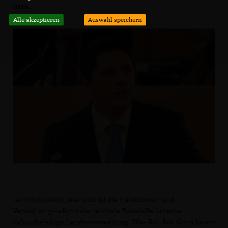
aus.
Alle akzeptieren
Auswahl speichern
Laut Kowalleck „war und ist die Funktional- und
Verwaltungsreform die zentrale Baustelle für eine
zukunftsfähige Landesverwaltung. Was Rot-Rot-Grün heute