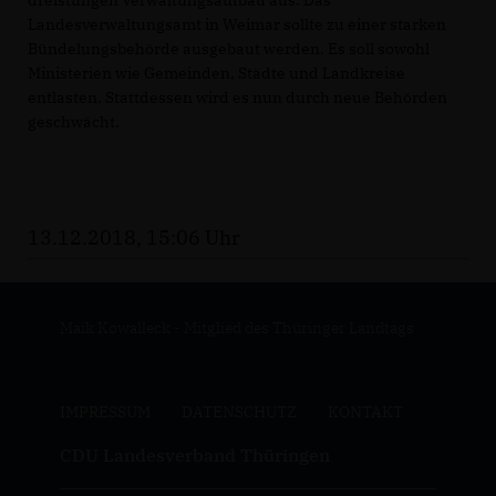
dreistufigen Verwaltungsaufbau aus. Das
Landesverwaltungsamt in Weimar sollte zu einer starken
Bündelungsbehörde ausgebaut werden. Es soll sowohl
Ministerien wie Gemeinden, Städte und Landkreise
entlasten. Stattdessen wird es nun durch neue Behörden
geschwächt.
13.12.2018, 15:06 Uhr
Maik Kowalleck - Mitglied des Thüringer Landtags
IMPRESSUM
DATENSCHUTZ
KONTAKT
CDU Landesverband Thüringen