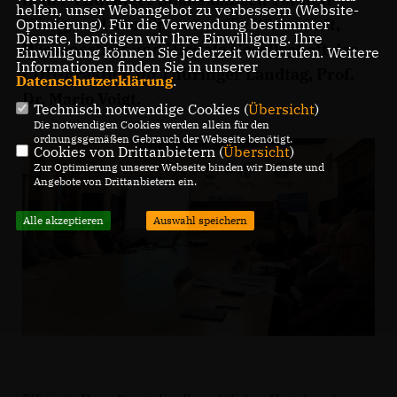
helfen, unser Webangebot zu verbessern (Website-
König, und dem Sprecher für Wirtschaft,
Optmierung). Für die Verwendung bestimmter
Dienste, benötigen wir Ihre Einwilligung. Ihre
Wissenschaft und Digitale Gesellschaft der
Einwilligung können Sie jederzeit widerrufen. Weitere
Informationen finden Sie in unserer
CDU-Fraktion im Thüringer Landtag, Prof.
Datenschutzerklärung
.
Dr. Mario Voigt.
Technisch notwendige Cookies (
Übersicht
)
Die notwendigen Cookies werden allein für den
ordnungsgemäßen Gebrauch der Webseite benötigt.
Cookies von Drittanbietern (
Übersicht
)
Zur Optimierung unserer Webseite binden wir Dienste und
Angebote von Drittanbietern ein.
Alle akzeptieren
Auswahl speichern