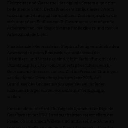
Elektrizität und Wasser sei das digitale System eine dritte
bedeutende Säule. Deshalb sei es wichtig, dieses System
wirksam und dauerhaft zu schützen. Zudem sprach er die
sich unter dem Einfluss von E-Government verändernde
Arbeitswelt an, die Möglichkeiten für flexiblere und mobile
Arbeitsmodelle biete.
Staatskanzlei-Referatsleiter Stephan König vermittelte den
Anwesenden einen Eindruck, wie umfassend die
Leistungen und Vorgänge sind, die in Verbindung mit der
Umsetzung des 2013 vom Bundestag beschlossenen E-
Government-Gesetzes stehen. Ziel im Freistaat Thüringen
sei die digitale Umstellung bis zum Jahr 2023. Auf
Grundlage des Onlinezugangsgesetzes sei für jeden
einzelnen Bürger ein Servicekonto zur Verfügung zu
stellen.
Entscheidend für Prof. Dr. Voigt als Sprecher für Digitale
Gesellschaft der CDU-Landtagsfraktion sei vor allem die
Frage, ob Thüringen Willens und mutig sei, die Sache an
vorderster Stelle anzugehen. Wenn der Freistaat bei der