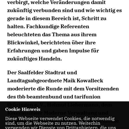
verbirgt, welche Veränderungen damit
zukünftig verbunden sind und wie wichtig es
gerade in diesem Bereich ist, Schritt zu
halten. Fachkundige Referenten
beleuchteten das Thema aus ihrem
Blickwinkel, berichteten über ihre
Erfahrungen und gaben Impulse für
zukünftiges Handeln.
Der Saalfelder Stadtrat und
Landtagsabgeordnete Maik Kowalleck
moderierte die Runde mit dem Vorsitzenden
des tbb beamtenbund und tarifunion
thüringen e. V., Helmut Liebermann, dem
Cookie Hinweis
Referatsleiter Moderne Verwaltung und
Diese Webseite verwendet Cookies, die notwendig
Gesetzgebung sowie eGovernment-Prozesse
sind, um die Webseite zu nutzen. Weiterhin
verwenden wir Dienste von Drittanbietern, die uns
in der Thüringer Staatskanzlei, Torsten