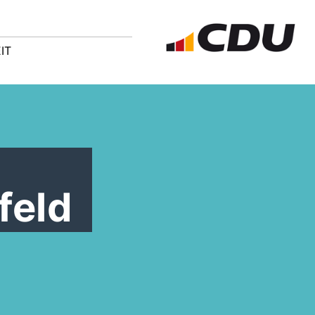
IT
feld