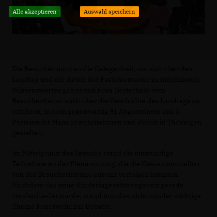
Alle akzeptieren
Auswahl speichern
Die Besucher nutzten die Gelegenheit, um sich über den
Landtag und die Arbeit der Parlamentarier zu informieren.
Wissenswertes gab es von Frau Oesterheld vom
Besucherdienst auch über die Geschichte des Landtags zu
erfahren, in dem gegenwärtig 91 Abgeordnete aus 5
Parteien ihr Mandat wahrnehmen und Politik in Thüringen
gestalten.
Im Mittelpunkt des Besuchs stand die einstündige
Teilnahme an der Plenarsitzung, die die Gäste unmittelbar
von der Besuchertribüne aus mit verfolgen konnten.
Nachdem das neue Kindertagesstättengesetz gerade
verabschiedet wurde, stand nun das nicht minder wichtige
Thema Feuerwehr zur Debatte.