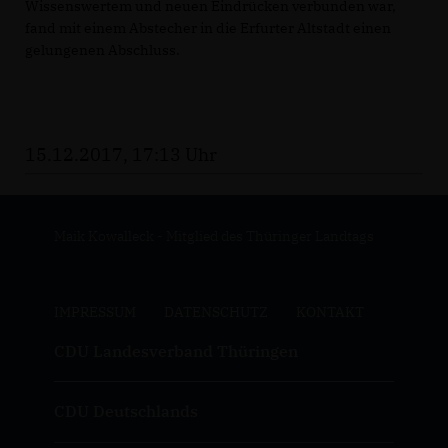
Wissenswertem und neuen Eindrücken verbunden war,
fand mit einem Abstecher in die Erfurter Altstadt einen
gelungenen Abschluss.
15.12.2017, 17:13 Uhr
Maik Kowalleck - Mitglied des Thüringer Landtags
IMPRESSUM
DATENSCHUTZ
KONTAKT
CDU Landesverband Thüringen
CDU Deutschlands