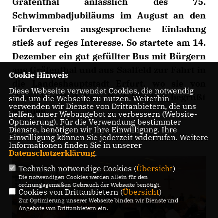
Gräfenthal anlässlich des 75.
Schwimmbadjubiläums im August an den
Förderverein ausgesprochene Einladung
stieß auf reges Interesse. So startete am 14.
Dezember ein gut gefüllter Bus mit Bürgern
aus Gräfenthal und aus Saalfeld zur Fahrt in
Cookie Hinweis
die Landeshauptstadt Erfurt, wo sie von
Diese Webseite verwendet Cookies, die notwendig
Gastgeber Maik Kowalleck herzlich begrüßt
sind, um die Webseite zu nutzen. Weiterhin
verwenden wir Dienste von Drittanbietern, die uns
wurden.
helfen, unser Webangebot zu verbessern (Website-
Optmierung). Für die Verwendung bestimmter
Dienste, benötigen wir Ihre Einwilligung. Ihre
Einwilligung können Sie jederzeit widerrufen. Weitere
Informationen finden Sie in unserer
Datenschutzerklärung
.
Technisch notwendige Cookies (
Übersicht
)
Die notwendigen Cookies werden allein für den
ordnungsgemäßen Gebrauch der Webseite benötigt.
Cookies von Drittanbietern (
Übersicht
)
Zur Optimierung unserer Webseite binden wir Dienste und
Angebote von Drittanbietern ein.