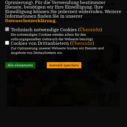
Optmierung). Für die Verwendung bestimmter
Feuerwehr wird der Kaffee kalt" und einen
Dienste, benötigen wir Ihre Einwilligung. Ihre
Tag später, am offiziellen Vorlesetag, war in
Einwilligung können Sie jederzeit widerrufen. Weitere
der Grundschule Kaulsdorf neben der
Informationen finden Sie in unserer
Feuerwehr auch noch der Räuber
Datenschutzerklärung
.
Hotzenplotz zu Besuch.
Technisch notwendige Cookies (
Übersicht
)
Die notwendigen Cookies werden allein für den
ordnungsgemäßen Gebrauch der Webseite benötigt.
Cookies von Drittanbietern (
Übersicht
)
Zur Optimierung unserer Webseite binden wir Dienste und
Angebote von Drittanbietern ein.
Alle akzeptieren
Auswahl speichern