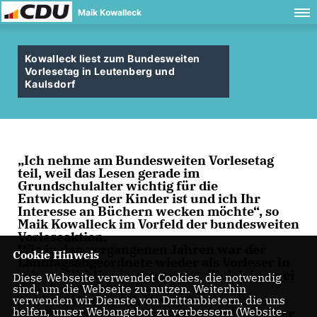
Maik Kowalleck
Kowalleck liest zum Bundesweiten
Vorlesetag in Leutenberg und
Kaulsdorf
Ich nehme am Bundesweiten Vorlesetag
teil, weil das Lesen gerade im
Grundschulalter wichtig für die
Entwicklung der Kinder ist und ich Ihr
Interesse an Büchern wecken möchte“, so
Maik Kowalleck im Vorfeld der bundesweiten
Vorleseaktion.
Wie in den vergangenen Jahren war der
Cookie Hinweis
Landtagsabgeordnete wieder als Vorleser in
seinem Wahlkreis unterwegs. Gleich in zwei
Diese Webseite verwendet Cookies, die notwendig
Schulen war er zu Gast.
sind, um die Webseite zu nutzen. Weiterhin
Am Donnerstag, 17. November, las er in
verwenden wir Dienste von Drittanbietern, die uns
helfen, unser Webangebot zu verbessern (Website-
Leutenberg "Hirsch Heinrich" und " Bei der