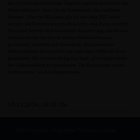
Rot-Grün im Kommunalen Finanzausgleich den Anteil der
Mittel reduziert, über die die Kommunen frei verfügen
können. „Was für 2016 galt, gilt für das Jahr 2017 nicht
anders. Die Kommunen erhalten nicht, was ihnen zusteht.
Das Land betreibt ihre finanzielle Auszehrung, um daraus
Argumente für die rot-rot-grüne Gebietsreform zu
gewinnen“, empörte sich Kowalleck. Die horrenden
Mehrausgaben des Landes von rund einer Milliarde Euro
gegenüber 2014 hätten einzig den Sinn, „Prestigeprojekte
der Linkskoalition zu finanzieren. Die Kommunen sehen
davon nichts“, so der Abgeordnete.
15.11.2016, 18:55 Uhr
Maik Kowalleck - Mitglied des Thüringer Landtags