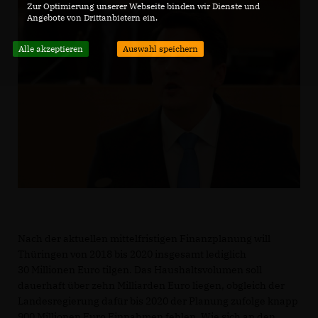
Zur Optimierung unserer Webseite binden wir Dienste und
Angebote von Drittanbietern ein.
Alle akzeptieren
Auswahl speichern
Nach der aktuellen mittelfristigen Finanzplanung will
Thüringen von 2018 bis 2020 insgesamt lediglich
30 Millionen Euro tilgen. Das Haushaltsvolumen soll
dauerhaft über zehn Milliarden Euro liegen, obgleich der
Landesregierung dafür bis 2020 der Planung zufolge knapp
900 Millionen Euro Einnahmen fehlen. Wie sich an den