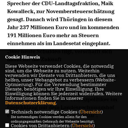
Sprecher der CDU-Landtagsfraktion, Maik
Kowalleck, zur Novembersteuerschätzung
gesagt. Danach wird Thüringen in diesem
Jahr 237 Millionen Euro und im kommenden
191 Millionen Euro mehr an Steuern
einnehmen als im Landesetat eingeplant.
Wer heute Schulden tilgt, verschafft sich
Cookie Hinweis
damit für die Zukunft
Diese Webseite verwendet Cookies, die notwendig
Gestaltungsspielräume“, sagte Kowalleck.
sind, um die Webseite zu nutzen. Weiterhin
Niemand dürfe von einer immerwährenden
verwenden wir Dienste von Drittanbietern, die uns
helfen, unser Webangebot zu verbessern (Website-
Niedrigzinsphase oder guten
Optmierung). Für die Verwendung bestimmter
Dienste, benötigen wir Ihre Einwilligung. Ihre
Steuereinnahmesituation ausgehen.
Einwilligung können Sie jederzeit widerrufen. Weitere
Informationen finden Sie in unserer
Außerdem verlangte der Finanzpolitiker im
Datenschutzerklärung
.
Gleichklang mit dem Landesrechnungshof
Technisch notwendige Cookies (
Übersicht
)
ein „Konsolidierungskonzept 2020“.
Die notwendigen Cookies werden allein für den
ordnungsgemäßen Gebrauch der Webseite benötigt.
Cookies von Drittanbietern (
Übersicht
)