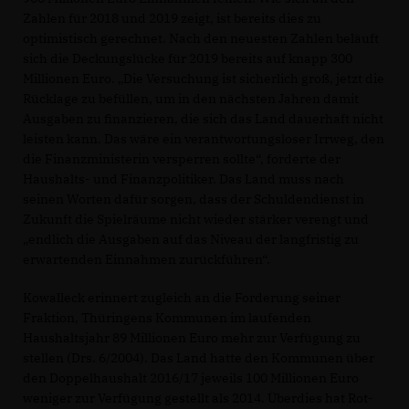
Zahlen für 2018 und 2019 zeigt, ist bereits dies zu
optimistisch gerechnet. Nach den neuesten Zahlen beläuft
sich die Deckungslücke für 2019 bereits auf knapp 300
Millionen Euro. „Die Versuchung ist sicherlich groß, jetzt die
Rücklage zu befüllen, um in den nächsten Jahren damit
Ausgaben zu finanzieren, die sich das Land dauerhaft nicht
leisten kann. Das wäre ein verantwortungsloser Irrweg, den
die Finanzministerin versperren sollte“, forderte der
Haushalts- und Finanzpolitiker. Das Land muss nach
seinen Worten dafür sorgen, dass der Schuldendienst in
Zukunft die Spielräume nicht wieder stärker verengt und
endlich die Ausgaben auf das Niveau der langfristig zu
erwartenden Einnahmen zurückführen“.
Kowalleck erinnert zugleich an die Forderung seiner
Fraktion, Thüringens Kommunen im laufenden
Haushaltsjahr 89 Millionen Euro mehr zur Verfügung zu
stellen (Drs. 6/2004). Das Land hatte den Kommunen über
den Doppelhaushalt 2016/17 jeweils 100 Millionen Euro
weniger zur Verfügung gestellt als 2014. Überdies hat Rot-