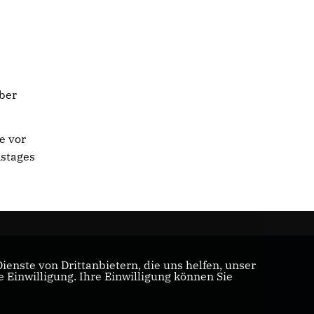
ber
e vor
nstages
enste von Drittanbietern, die uns helfen, unser
Einwilligung. Ihre Einwilligung können Sie