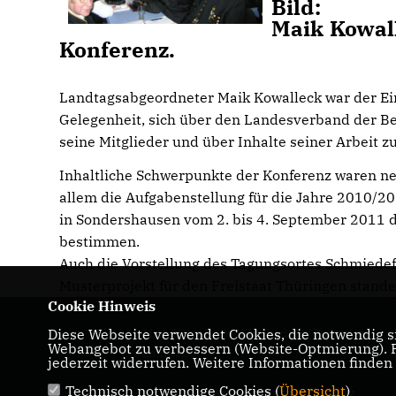
Bild:
Maik Kowall
Konferenz.
Landtagsabgeordneter Maik Kowalleck war der Ein
Gelegenheit, sich über den Landesverband der B
seine Mitglieder und über Inhalte seiner Arbeit z
Inhaltliche Schwerpunkte der Konferenz waren neb
allem die Aufgabenstellung für die Jahre 2010/2
in Sondershausen vom 2. bis 4. September 2011 
bestimmen.
Auch die Vorstellung des Tagungsortes Schmiedef
Musterprojekt für den Freistaat Thüringen stand
Cookie Hinweis
Diese Webseite verwendet Cookies, die notwendig si
Maik Kowalleck - Mitglied des Thüringer
Webangebot zu verbessern (Website-Optmierung). Fü
Landtags
jederzeit widerrufen. Weitere Informationen finden
Technisch notwendige Cookies (
Übersicht
)
IMPRESSUM
DATENSCHUTZ