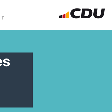
IT
es