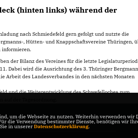
eck (hinten links) während der
ladung nach Schmiedefeld gern gefolgt und nutzte die
ergmanns-, Hütten- und Knappschaftsvereine Thüringen, ü
u informieren.
en der Bilanz des Vereines für die letzte Legislaturperiod
011. Dabei wird die Ausrichtung des 3. Thüringer Bergman
die Arbeit des Landesverbandes in den nächsten Monaten
eld und die Weiterentwicklung des Schwefelloches zum
en auf der Tagesordnung.
nd, um die Webseite zu nutzen. Weiterhin verwenden wir Di
r die Verwendung bestimmter Dienste, benötigen wir Ihre 
CDU Landesverband Thüringen
 Sie in unserer
Datenschutzerklärung
.