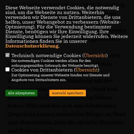
hatte Landtagsabgeordneter Maik Kowalleck
Diese Webseite verwendet Cookies, die notwendig
sind, um die Webseite zu nutzen. Weiterhin
einen kompetenten Gesprächspartner an
verwenden wir Dienste von Drittanbietern, die uns
seiner Seite. Dass das Thema von hoher
helfen, unser Webangebot zu verbessern (Website-
Optmierung). Für die Verwendung bestimmter
Brisanz ist und die Menschen bewegt, bewies
Dienste, benötigen wir Ihre Einwilligung. Ihre
Einwilligung können Sie jederzeit widerrufen. Weitere
der vollbesetzte Raum im Tagungszentrum
Informationen finden Sie in unserer
Datenschutzerklärung
.
Meininger Hof.
Mit viel Sachkenntnis vermittelte Heinrich
Technisch notwendige Cookies (
Übersicht
)
Die notwendigen Cookies werden allein für den
Quaden den Zuhörern einen Einblick in
ordnungsgemäßen Gebrauch der Webseite benötigt.
Cookies von Drittanbietern (
Übersicht
)
Geschichte, Hintergründe und
Zur Optimierung unserer Webseite binden wir Dienste und
Zusammenhänge in Verbindung mit der
Angebote von Drittanbietern ein.
Terrororganisation Islamischer Staat und
Alle akzeptieren
Auswahl speichern
den aktuellen Geschehnissen im Nahen
Osten. Während des sich anschließenden
Gesprächs kamen zahlreiche Bürger zu Wort
und diskutierten über die aktuelle Situation
und Bedrohungslage.