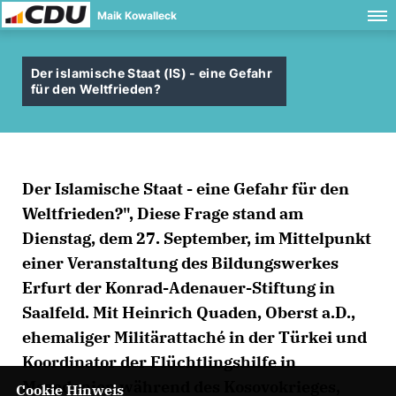
Maik Kowalleck
Der islamische Staat (IS) - eine Gefahr
für den Weltfrieden?
Der Islamische Staat - eine Gefahr für den
Weltfrieden?", Diese Frage stand am
Dienstag, dem 27. September, im Mittelpunkt
einer Veranstaltung des Bildungswerkes
Erfurt der Konrad-Adenauer-Stiftung in
Saalfeld. Mit Heinrich Quaden, Oberst a.D.,
ehemaliger Militärattaché in der Türkei und
Koordinator der Flüchtlingshilfe in
Mazedonien während des Kosovokrieges,
Cookie Hinweis