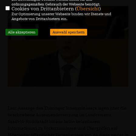
ordnungsgemäßen Gebrauch der Webseite benötigt.
Cookies von Drittanbietern (
Übersicht
)
Zur Optimierung unserer Webseite binden wir Dienste und
Angebote von Drittanbietern ein.
Alle akzeptieren
Auswahl speichern
Laut Aussage des Thüringer Innenministers lägen über die
beschriebene Auseinandersetzung im Landratsamt
Saalfeld-Rudolstadt hinaus keine belastbaren
Informationen zu Vorkommnissen und Übergriffen auf
Mitarbeiter öffentlicher Verwaltungen vor, da diese weder in