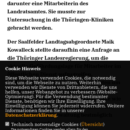
darunter eine Mitarbeiterin des
Landratsamtes. Sie musste zur
Untersuchung in die Thüringen-Kliniken
gebracht werden.
Der Saalfelder Landtagsabgeordnete Maik
Kowalleck stellte daraufhin eine Anfrage an
die Thüringer Landesregierung, um die
aktuelle Gefährdungslage für Mitarbeiter im
Cookie Hinweis
öffentlichen Dienst aufzugreifen.
Diese Webseite verwendet Cookies, die notwendig
Insbesondere ging es dem Abgeordneten um
sind, um die Webseite zu nutzen. Weiterhin
verwenden wir Dienste von Drittanbietern, die uns
Maßnahmen und die Empfehlungen der
helfen, unser Webangebot zu verbessern (Website-
Optmierung). Für die Verwendung bestimmter
Landesregierung, damit weitere Vorfälle wie
Dienste, benötigen wir Ihre Einwilligung. Ihre
Einwilligung können Sie jederzeit widerrufen. Weitere
in Saalfeld und Übergriffe auf Mitarbeiter
Informationen finden Sie in unserer
der öffentlichen Verwaltung bestmöglich
Datenschutzerklärung
.
verhindert werden.
Technisch notwendige Cookies (
Übersicht
)
Die notwendigen Cookies werden allein für den