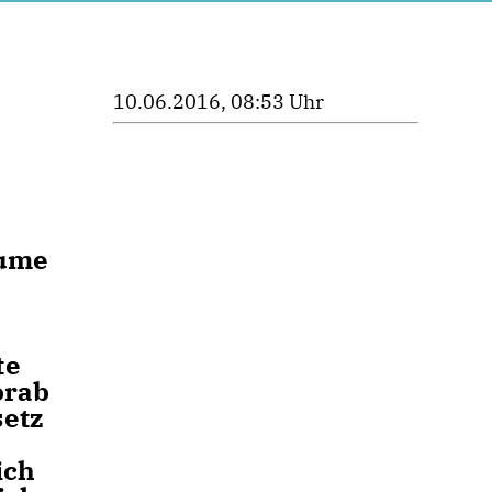
10.06.2016, 08:53 Uhr
äume
te
orab
setz
ich