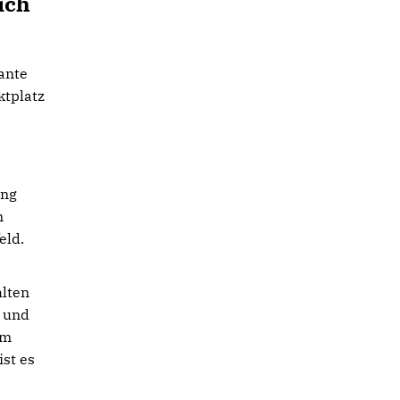
ich
ante
ktplatz
ung
n
feld.
hlten
n und
rm
st es