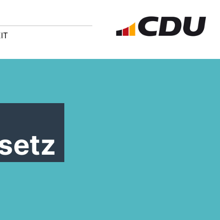
IT
setz