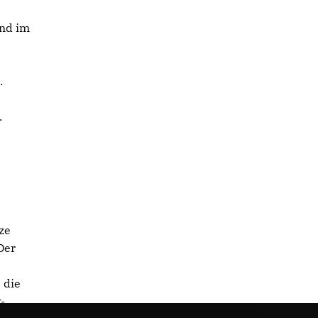
und im
.
.
ze
Der
 die
-