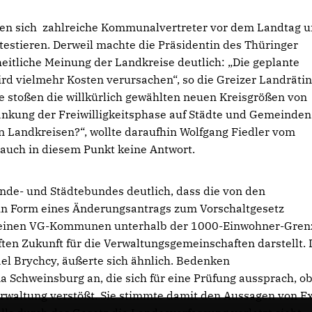
ten sich zahlreiche Kommunalvertreter vor dem Landtag 
estieren. Derweil machte die Präsidentin d
es Thüringer
eitliche Meinung der Landkreise deutlich: „Die geplante
ird vielmehr Kosten verursachen“, so die Greizer Landrätin
e stoßen die willkürlich gewählten neuen Kreisgrößen von
nkung der Freiwilligkeitsphase auf Städte und Gemeinden
n Landkreisen?“, wollte daraufhin Wolfgang Fiedler vom
auch in diesem Punkt keine Antwort.
nde- und Städtebundes deutlich, dass die von den
in Form eines Änderungsantrags zum Vorschaltgesetz
kleinen VG-Kommunen unterhalb der 1000-Einwohner-Gren
aften Zukunft für die Verwaltungsgemeinschaften darstellt. 
l Brychcy, äußerte sich ähnlich. Bedenken
na
Schweinsburg an, die sich für eine Prüfung aussprach, ob
waltung verstößt. Sie stimmte damit den Aussagen von Ex