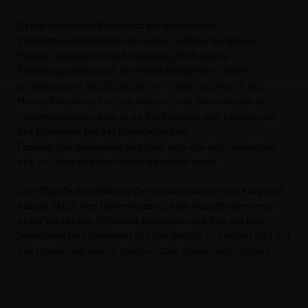
Gerne hatte Maik Kowalleck als Initiator der
Trinkbrunneninitiative die beiden Schüler bei ihrem
Projekt. unterstützt und begleitet. Nach einem
Erfahrungsaustausch in seinem Bürgerbüro, einer
gemeinsamen Besichtigung des Trinkbrunnens in der
Marco-Polo-Grundschule sowie einem Vororttermin in
Unterwellenborn ging es an die Planung und Umsetzung
des Projektes. Bei der künstlerischen
Hintergrundgestaltung ließ man sich von der Geschichte
des 140-jährigen Industriestandortes leiten.
Die offizielle Einweihung des Trinkbrunnens war ein guter
Anlass dafür, den Unterstützern, dem Schulförderverein
unter Vorsitz von Wolfgang Kaminsky und den am Bau
beteiligten Handwerkern aus der Region zu danken und auf
das Projekt mit einem frischen Glas Wasser anzustoßen.