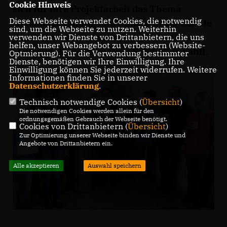
Cookie Hinweis
sich für ihre Projektarbeit das Thema
Diese Webseite verwendet Cookies, die notwendig
Gesunderhaltung und Fitness in der Schule
sind, um die Webseite zu nutzen. Weiterhin
durch Errichtung eines Trinkbrunnens an
verwenden wir Dienste von Drittanbietern, die uns
helfen, unser Webangebot zu verbessern (Website-
zentraler Stelle in unserer Schule“ gewählt.
Optmierung). Für die Verwendung bestimmter
Dienste, benötigen wir Ihre Einwilligung. Ihre
Einwilligung können Sie jederzeit widerrufen. Weitere
Informationen finden Sie in unserer
Datenschutzerklärung
.
Technisch notwendige Cookies (
Übersicht
)
Die notwendigen Cookies werden allein für den
ordnungsgemäßen Gebrauch der Webseite benötigt.
Cookies von Drittanbietern (
Übersicht
)
Zur Optimierung unserer Webseite binden wir Dienste und
Angebote von Drittanbietern ein.
Alle akzeptieren
Auswahl speichern