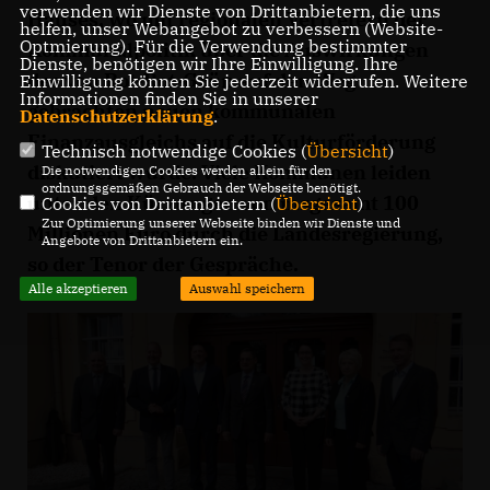
verwenden wir Dienste von Drittanbietern, die uns
Hauses, wo mit regionalen Vertretern der
helfen, unser Webangebot zu verbessern (Website-
Optmierung). Für die Verwendung bestimmter
Kommunalpolitik über die Auswirkungen
Dienste, benötigen wir Ihre Einwilligung. Ihre
des von Rot-Rot-Grün auf den Weg
Einwilligung können Sie jederzeit widerrufen. Weitere
Informationen finden Sie in unserer
gebrachten neuen kommunalen
Datenschutzerklärung
.
Finanzausgleichs auf die Kulturförderung
Technisch notwendige Cookies (
Übersicht
)
diskutiert wurde. Viele Kommunen leiden
Die notwendigen Cookies werden allein für den
ordnungsgemäßen Gebrauch der Webseite benötigt.
unter den Kürzungen von insgesamt 100
Cookies von Drittanbietern (
Übersicht
)
Zur Optimierung unserer Webseite binden wir Dienste und
Millionen Euro durch die Landesregierung,
Angebote von Drittanbietern ein.
so der Tenor der Gespräche.
Alle akzeptieren
Auswahl speichern