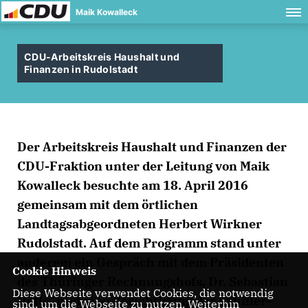
Maik Kowalleck
CDU-Arbeitskreis Haushalt und
Finanzen in Rudolstadt
Der Arbeitskreis Haushalt und Finanzen der
CDU-Fraktion unter der Leitung von Maik
Kowalleck besuchte am 18. April 2016
gemeinsam mit dem örtlichen
Landtagsabgeordneten Herbert Wirkner
Rudolstadt. Auf dem Programm stand unter
anderem ein Gespräch mit dem Präsidenten
Cookie Hinweis
des Thüringer Rechnungshofs, Dr. Sebastian
Diese Webseite verwendet Cookies, die notwendig
Dette, und eine Besichtigung des Schiller-
sind, um die Webseite zu nutzen. Weiterhin