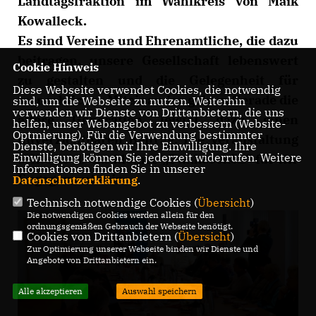
Landtagsfraktion im Wahlkreis von Maik
Kowalleck.
Es sind Vereine und Ehrenamtliche, die dazu
beitragen, unsere Gesellschaft lebenswert
Cookie Hinweis
zu gestalten und die Gelegenheit für
Diese Webseite verwendet Cookies, die notwendig
menschliches Miteinander geben. Gerade die
sind, um die Webseite zu nutzen. Weiterhin
verwenden wir Dienste von Drittanbietern, die uns
ältere Generation leistet dazu einen
helfen, unser Webangebot zu verbessern (Website-
Optmierung). Für die Verwendung bestimmter
unverzichtbaren Beitrag. Die Veranstaltung
Dienste, benötigen wir Ihre Einwilligung. Ihre
Einwilligung können Sie jederzeit widerrufen. Weitere
sollte auch ein kleines „Dankeschön“ für Ihr
Informationen finden Sie in unserer
Engagement sein.
Datenschutzerklärung
.
Technisch notwendige Cookies (
Übersicht
)
Die notwendigen Cookies werden allein für den
ordnungsgemäßen Gebrauch der Webseite benötigt.
Cookies von Drittanbietern (
Übersicht
)
Zur Optimierung unserer Webseite binden wir Dienste und
Angebote von Drittanbietern ein.
Alle akzeptieren
Auswahl speichern