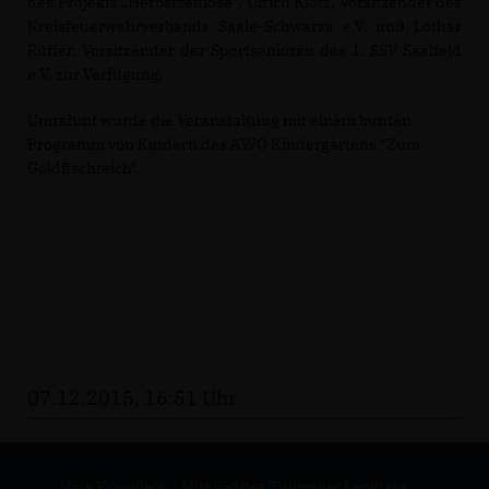
des Projekts „Herbstzeitlose“, Ulrich Klotz, Vorsitzender des
Kreisfeuerwehrverbands Saale-Schwarza e.V. und Lothar
Rüffer, Vorsitzender der Sportsenioren des 1. SSV Saalfeld
e.V. zur Verfügung.
Umrahmt wurde die Veranstaltung mit einem bunten
Programm von Kindern des AWO Kindergartens "Zum
Goldfischteich".
07.12.2015, 16:51 Uhr
Maik Kowalleck - Mitglied des Thüringer Landtags