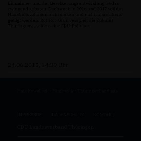
Einnahme- und der Bevölkerungsentwicklung ist das
zwingend geboten. Doch auch in 2016 und 2017 soll das
Haushaltsvolumen nicht sinken und nicht ausreichend
getilgt werden. Rot-Rot-Grün verspielt die Zukunft
Thüringens“, schloss der CDU-Politiker.
24.06.2015, 14:39 Uhr
Maik Kowalleck - Mitglied des Thüringer Landtags
IMPRESSUM
DATENSCHUTZ
KONTAKT
CDU Landesverband Thüringen