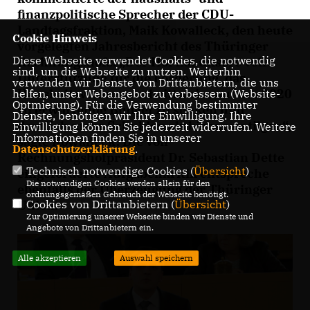
finanzpolitische Sprecher der CDU-
Landtagsfraktion, Maik Kowalleck, den heute
Cookie Hinweis
vorgelegten Jahresbericht des Thüringer
Diese Webseite verwendet Cookies, die notwendig
Rechnungshofs. „Der Hof hat unsere volle
sind, um die Webseite zu nutzen. Weiterhin
Unterstützung für die Forderung, das
verwenden wir Dienste von Drittanbietern, die uns
Haushaltsvolumen schrittweise auf das 2020
helfen, unser Webangebot zu verbessern (Website-
Optmierung). Für die Verwendung bestimmter
zu erwartende Budget zu senken und
Dienste, benötigen wir Ihre Einwilligung. Ihre
deutlich mehr Schulden als bisher zu tilgen“,
Einwilligung können Sie jederzeit widerrufen. Weitere
Informationen finden Sie in unserer
sagte Kowalleck. Die von
Datenschutzerklärung
.
Rechnungshofpräsident Dr. Sebastian Dette
Technisch notwendige Cookies (
Übersicht
)
eingeforderte Aufgabenkritik entspreche
Die notwendigen Cookies werden allein für den
ebenfalls der Überzeugung der Thüringer
ordnungsgemäßen Gebrauch der Webseite benötigt.
Union.
Cookies von Drittanbietern (
Übersicht
)
Zur Optimierung unserer Webseite binden wir Dienste und
Angebote von Drittanbietern ein.
Alle akzeptieren
Auswahl speichern