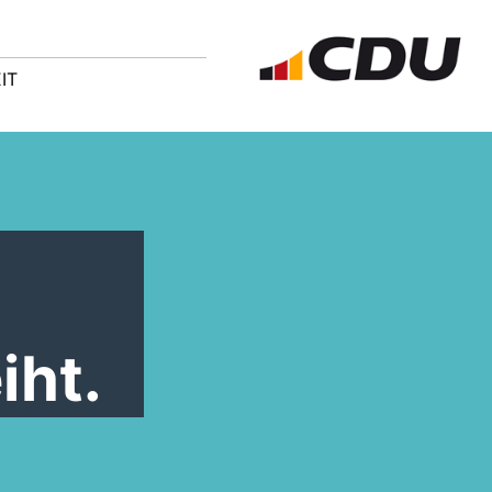
IT
iht.