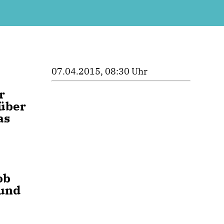
07.04.2015, 08:30 Uhr
r
 über
as
ob
 und