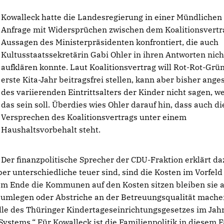
Kowalleck hatte die Landesregierung in einer Mündlichen
Anfrage mit Widersprüchen zwischen dem Koalitionsvertr
Aussagen des Ministerpräsidenten konfrontiert, die auch
Kultusstaatssekretärin Gabi Ohler in ihren Antworten nich
aufklären konnte. Laut Koalitionsvertrag will Rot-Rot-Grü
erste Kita-Jahr beitragsfrei stellen, kann aber bisher ange
des variierenden Eintrittsalters der Kinder nicht sagen, w
das sein soll. Überdies wies Ohler darauf hin, dass auch di
Versprechen des Koalitionsvertrags unter einem
Haushaltsvorbehalt steht.
Der finanzpolitische Sprecher der CDU-Fraktion erklärt da
er unterschiedliche teuer sind, sind die Kosten im Vorfeld
s am Ende die Kommunen auf den Kosten sitzen bleiben sie a
re umlegen oder Abstriche an der Betreuungsqualität mache
le des Thüringer Kindertageseinrichtungsgesetzes im Jah
ystems.“ Für Kowalleck ist die Familienpolitik in diesem F