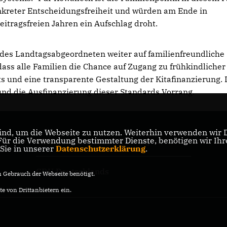
konkreter Entscheidungsfreiheit und würden am Ende in
eitragsfreien Jahren ein Aufschlag droht.
des Landtagsabgeordneten weiter auf familienfreundliche
ass alle Familien die Chance auf Zugang zu frühkindlicher
s und eine transparente Gestaltung der Kitafinanzierung.
und die Ausfinanzierung dieser Standards Vorrang.
nd, um die Webseite zu nutzen. Weiterhin verwenden wir Di
r die Verwendung bestimmter Dienste, benötigen wir Ihre 
CDU Landesverband Thüringen
 Sie in unserer
Datenschutzerklärung
.
CDU Deutschlands
Gebrauch der Webseite benötigt.
e von Drittanbietern ein.