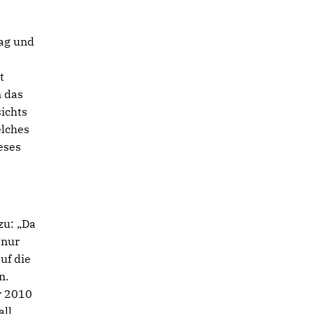
ag und
t
n das
sichts
elches
eses
zu: „Da
 nur
uf die
n.
r 2010
all