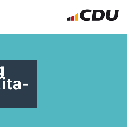
IT
g
ita-