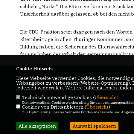
schlicht „Murks“. Die Eltern verlören ein Stück 
Unsicherheit darüber gelassen, ob bei den nicht b
Die CDU-Fraktion setzt dagegen nach den Worten 
Elternbeiträge in allen Thüringer Kommunen, so d
Bildung haben, die Sicherung des Elternwahlrecht
für uns haben der Erhalt der Betreuungsqualität 
Cookie Hinweis
Diese Webseite verwendet Cookies, die notwendig si
Maik Kowalleck - Mitglied des Thüringer
Webangebot zu verbessern (Website-Optmierung). Fü
Landtags
jederzeit widerrufen. Weitere Informationen finden
Technisch notwendige Cookies (
Übersicht
)
IMPRESSUM
DATENSCHUTZ
Die notwendigen Cookies werden allein für den ordnungsgemäßen 
KONTAKT
Cookies von Drittanbietern (
Übersicht
)
Zur Optimierung unserer Webseite binden wir Dienste und Angebot
© 2026 CDU-Bürgerbüro Maik Kowalleck
Alle akzeptieren
Auswahl speichern
Alle Rechte vorbehalten.