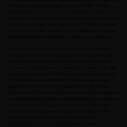
Massensportveranstaltungen wie dem "Guths- Muths-
Rennsteiglauf" und im Winter den Skilanglauf. Bis heute ist
der Name des aktiven Sportlers Hermann Frenzel auf vielen
Startlisten zu sehen. Ohne ihn wäre der SV Wema Saalfeld
nicht das, was er ist. Bei allen Sportlerinnen und Sportlern
genießt Hermann Frenzel hohes Ansehen und Achtung.
Herr Schulz übernahm 1982 die Leitung des Saalfelder
Leistungszentrums im Castingsport, dem Turnierangeln.
Bis zum heutigen Tag ist er ehrenamtlicher Vorsitzender
des nach 1990 gegründeten Casting Club Saalfeld e.V., der
zu einer internationalen Größe im Castingsport geworden
ist. In Bad Kreuznach erkämpfte der Verein den ersten
gesamtdeutschen Mannschaftsmeistertitel. Es folgten
bisher über 150 Deutsche Meistertitel bei Schüler-, Jugend-
und Deutschen Meisterklasse Meisterschaften und weitere
Medaillen. An den Erfolgen des Vereins hat Herr Schulz
erheblichen Anteil. Besonders am Herzen liegt ihm die
Einbeziehung und Ausbildung von Kindern und
Jugendlichen. Olaf Schulz genießt national und