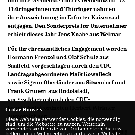
und ihre Verdienste um das Gemeinwohl. 72
Thüringerinnen und Thüringer nahmen
ihre Auszeichnung im Erfurter Kaisersaal
entgegen. Den Sonderpreis für Unternehmer
erhielt dieses Jahr Jens Knabe aus Weimar.
Für ihr ehrenamtliches Engagement wurden
Hermann Frenzel und Olaf Schulz aus
Saalfeld, vorgeschlagen durch den CDU-
Landtagsabgeordneten Maik Kowalleck
sowie Sigrun Oberländer aus Sitzendorf und
Frank Grünert aus Rudolstadt,
vorgeschlagen durch den CDU-
Landtagsabgeordneten Herbert Wirkner
Cookie Hinweis
ausgezeichnet:
Diese Webseite verwendet Cookies, die notwendig
sind, um die Webseite zu nutzen. Weiterhin
verwenden wir Dienste von Drittanbietern, die uns
helfen, unser Webangebot zu verbessern (Website-