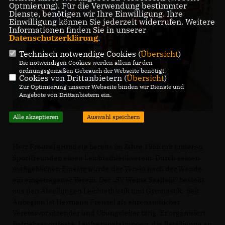
Optmierung). Für die Verwendung bestimmter
Dienste, benötigen wir Ihre Einwilligung. Ihre
Einwilligung können Sie jederzeit widerrufen. Weitere
Informationen finden Sie in unserer
Datenschutzerklärung
.
Technisch notwendige Cookies (
Übersicht
)
Die notwendigen Cookies werden allein für den
ordnungsgemäßen Gebrauch der Webseite benötigt.
Cookies von Drittanbietern (
Übersicht
)
Zur Optimierung unserer Webseite binden wir Dienste und
Angebote von Drittanbietern ein.
Alle akzeptieren
Auswahl speichern
Herr Frenzel gründete bereits im Jahre 1966 mit anderen
Sportfreunden einen Leichtathletikverein. Durch seinen
maßgeblichen Einsatz wurde der Verein nach der Wende
ein eingetragener Verein. Der „SV Wema Saalfeld“ besteht
aus den Abteilungen Leichtathletik und Gymnastik. Seit
Anbeginn ist Hermann Frenzel als ehrenamtlicher
Vereinsvorsitzender und Übungsleiter tätig. Er organisiert
Betriebssportfeste, Laufveranstaltungen, die Beteiligung an