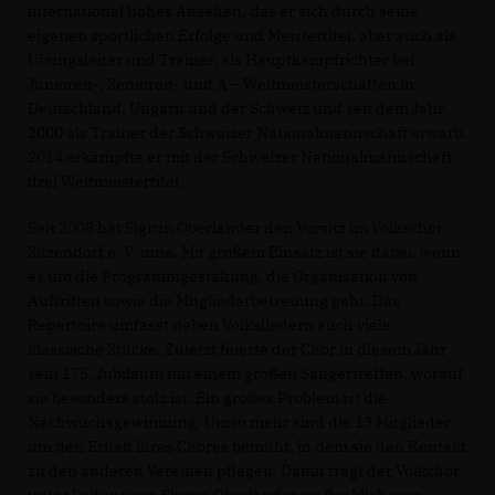
international hohes Ansehen, das er sich durch seine
eigenen sportlichen Erfolge und Meistertitel, aber auch als
Übungsleiter und Trainer, als Hauptkampfrichter bei
Junioren-, Senioren- und A – Weltmeisterschaften in
Deutschland, Ungarn und der Schweiz und seit dem Jahr
2000 als Trainer der Schweizer Nationalmannschaft erwarb.
2014 erkämpfte er mit der Schweizer Nationalmannschaft
drei Weltmeistertitel.
Seit 2008 hat Sigrun Oberländer den Vorsitz im Volkschor
Sitzendorf e. V. inne. Mit großem Einsatz ist sie dabei, wenn
es um die Programmgestaltung, die Organisation von
Auftritten sowie die Mitgliederbetreuung geht. Das
Repertoire umfasst neben Volksliedern auch viele
klassische Stücke. Zuletzt feierte der Chor in diesem Jahr
sein 175. Jubiläum mit einem großen Sängertreffen, worauf
sie besonders stolz ist. Ein großes Problem ist die
Nachwuchsgewinnung. Umso mehr sind die 13 Mitglieder
um den Erhalt ihres Chores bemüht, in dem sie den Kontakt
zu den anderen Vereinen pflegen. Damit trägt der Volkchor
unter Leitung von Sigrun Oberländer maßgeblich zum