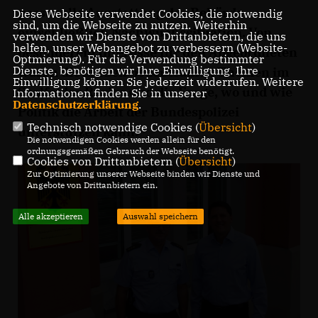
personelle Ausstattung der Behörde
Diese Webseite verwendet Cookies, die notwendig
sind, um die Webseite zu nutzen. Weiterhin
einschließlich Nachwuchssituation. Von
verwenden wir Dienste von Drittanbietern, die uns
helfen, unser Webangebot zu verbessern (Website-
besonderem Interesse für den Abgeordneten
Optmierung). Für die Verwendung bestimmter
Dienste, benötigen wir Ihre Einwilligung. Ihre
waren die aktuell bedeutsamen Themen im
Einwilligung können Sie jederzeit widerrufen. Weitere
Saalfelder Revier und die Frage, wo und wie
Informationen finden Sie in unserer
Datenschutzerklärung
.
Politik die Arbeit der Bundespolizei
Technisch notwendige Cookies (
Übersicht
)
unterstützen kann.
Die notwendigen Cookies werden allein für den
ordnungsgemäßen Gebrauch der Webseite benötigt.
Cookies von Drittanbietern (
Übersicht
)
Zur Optimierung unserer Webseite binden wir Dienste und
Angebote von Drittanbietern ein.
Alle akzeptieren
Auswahl speichern