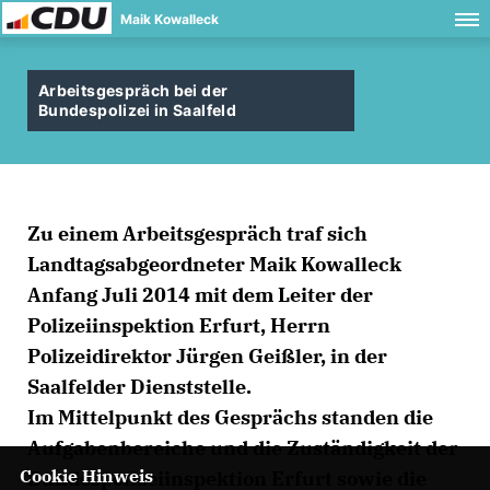
Maik Kowalleck
Arbeitsgespräch bei der
Bundespolizei in Saalfeld
Zu einem Arbeitsgespräch traf sich
Landtagsabgeordneter Maik Kowalleck
Anfang Juli 2014 mit dem Leiter der
Polizeiinspektion Erfurt, Herrn
Polizeidirektor Jürgen Geißler, in der
Saalfelder Dienststelle.
Im Mittelpunkt des Gesprächs standen die
Aufgabenbereiche und die Zuständigkeit der
Cookie Hinweis
Bundespolizeiinspektion Erfurt sowie die