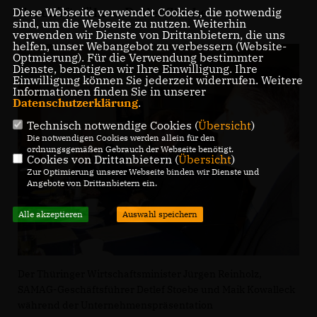
Geschäftsführer Detlef Stoebe.
Diese Webseite verwendet Cookies, die notwendig
sind, um die Webseite zu nutzen. Weiterhin
verwenden wir Dienste von Drittanbietern, die uns
helfen, unser Webangebot zu verbessern (Website-
Optmierung). Für die Verwendung bestimmter
Dienste, benötigen wir Ihre Einwilligung. Ihre
Einwilligung können Sie jederzeit widerrufen. Weitere
Informationen finden Sie in unserer
Datenschutzerklärung
.
Technisch notwendige Cookies (
Übersicht
)
Die notwendigen Cookies werden allein für den
ordnungsgemäßen Gebrauch der Webseite benötigt.
Cookies von Drittanbietern (
Übersicht
)
Zur Optimierung unserer Webseite binden wir Dienste und
Angebote von Drittanbietern ein.
Alle akzeptieren
Auswahl speichern
Der Thüringer Wirtschaftsminister Jürgen Reinholz,
SAMAG-Geschäftsführer Detlef Stoebe und Maik Kowalleck
während der Unternehmenspräsentation