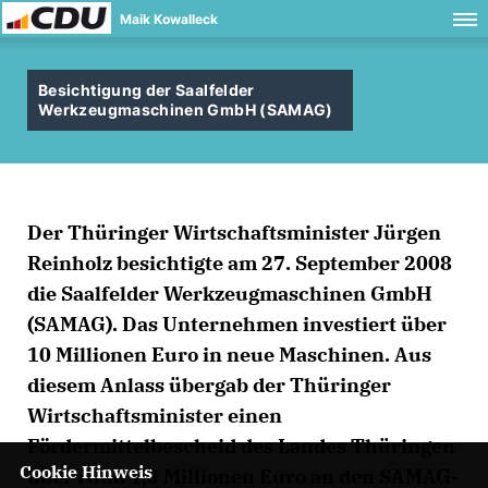
Maik Kowalleck
Besichtigung der Saalfelder
Werkzeugmaschinen GmbH (SAMAG)
Der Thüringer Wirtschaftsminister Jürgen
Reinholz besichtigte am 27. September 2008
die Saalfelder Werkzeugmaschinen GmbH
(SAMAG). Das Unternehmen investiert über
10 Millionen Euro in neue Maschinen. Aus
diesem Anlass übergab der Thüringer
Wirtschaftsminister einen
Fördermittelbescheid des Landes Thüringen
Cookie Hinweis
über rund 1,3 Millionen Euro an den SAMAG-