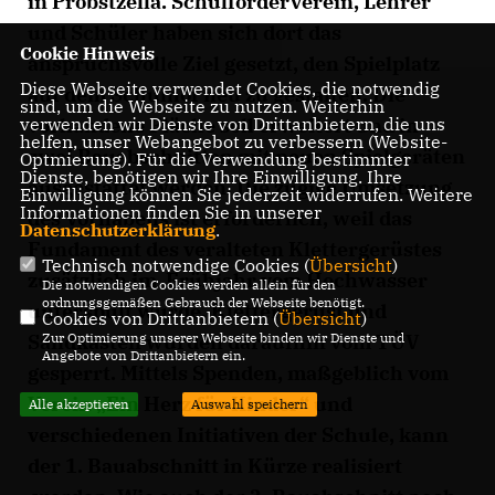
in Probstzella. Schulförderverein, Lehrer
und Schüler haben sich dort das
Cookie Hinweis
anspruchsvolle Ziel gesetzt, den Spielplatz
Diese Webseite verwendet Cookies, die notwendig
auf dem Schulhof neu zu gestalten. Die
sind, um die Webseite zu nutzen. Weiterhin
verwenden wir Dienste von Drittanbietern, die uns
vorhandene Fläche soll erweitert und in
helfen, unser Webangebot zu verbessern (Website-
zwei Bauabschnitten mit neuen Spielgeräten
Optmierung). Für die Verwendung bestimmter
Dienste, benötigen wir Ihre Einwilligung. Ihre
ausgestattet werden. Die zügige Umsetzung
Einwilligung können Sie jederzeit widerrufen. Weitere
Informationen finden Sie in unserer
des Vorhabens ist erforderlich, weil das
Datenschutzerklärung
.
Fundament des veralteten Klettergerüstes
Technisch notwendige Cookies (
Übersicht
)
zusätzlich im Frühjahr vom Hochwasser
Die notwendigen Cookies werden allein für den
ordnungsgemäßen Gebrauch der Webseite benötigt.
unterspült wurde. Klettergerüst und
Cookies von Drittanbietern (
Übersicht
)
Zur Optimierung unserer Webseite binden wir Dienste und
Sandkasten wurden daraufhin vom TÜV
Angebote von Drittanbietern ein.
gesperrt. Mittels Spenden, maßgeblich vom
Verein „Ein Herz für Kinder“ und
Alle akzeptieren
Auswahl speichern
verschiedenen Initiativen der Schule, kann
der 1. Bauabschnitt in Kürze realisiert