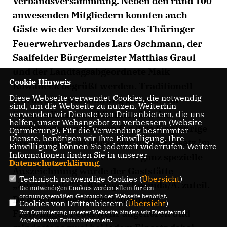
Verbandsversammlung. Neben den rund 100
anwesenden Mitgliedern konnten auch
Gäste wie der Vorsitzende des Thüringer
Feuerwehrverbandes Lars Oschmann, der
Saalfelder Bürgermeister Matthias Graul
und der Landtagsabgeordnete Maik
Cookie Hinweis
Kowalleck begrüßt werden. Traditionell
Diese Webseite verwendet Cookies, die notwendig
wurde die Veranstaltung genutzt, um
sind, um die Webseite zu nutzen. Weiterhin
Kameradinnen und Kameraden der
verwenden wir Dienste von Drittanbietern, die uns
helfen, unser Webangebot zu verbessern (Website-
verschiedenen Wehren für ihre langjährige
Optmierung). Für die Verwendung bestimmter
Dienste, benötigen wir Ihre Einwilligung. Ihre
Treue und ihren ehrenamtlichen Einsatz im
Einwilligung können Sie jederzeit widerrufen. Weitere
Informationen finden Sie in unserer
Brandschutz zu ehren. Eine ganz spezielle
Datenschutzerklärung
.
Auszeichnung wurde der Gaststätte
Technisch notwendige Cookies (
Übersicht
)
ZurSchopfe“ in Kleingeschwenda/A. zuteil.
Die notwendigen Cookies werden allein für den
ordnungsgemäßen Gebrauch der Webseite benötigt.
Da drei der vier Angestellten der
Cookies von Drittanbietern (
Übersicht
)
Freiwilligen Feuerwehr angehören und
Zur Optimierung unserer Webseite binden wir Dienste und
Angebote von Drittanbietern ein.