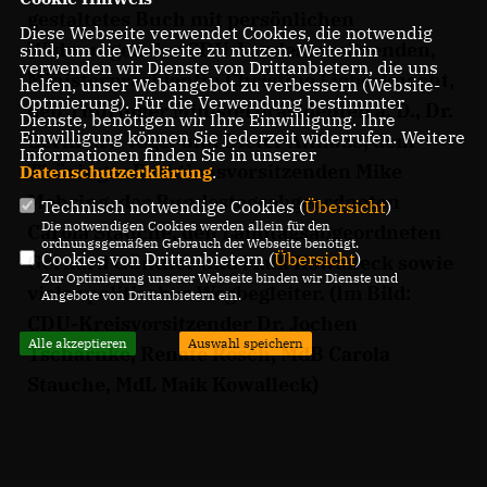
gestaltetes Buch mit persönlichen
Diese Webseite verwendet Cookies, die notwendig
Widmungen der CDU-Landesvorsitzenden,
sind, um die Webseite zu nutzen. Weiterhin
verwenden wir Dienste von Drittanbietern, die uns
Ministerpräsidentin Christine Lieberknecht,
helfen, unser Webangebot zu verbessern (Website-
Optmierung). Für die Verwendung bestimmter
den Thüringer Ministerpräsidenten a. D., Dr.
Dienste, benötigen wir Ihre Einwilligung. Ihre
Einwilligung können Sie jederzeit widerrufen. Weitere
Bernhard Vogel und Dieter Althaus, dem
Informationen finden Sie in unserer
Thüringer Fraktionsvorsitzenden Mike
Datenschutzerklärung
.
Mohring, der Bundestagsabgeordneten
Technisch notwendige Cookies (
Übersicht
)
Die notwendigen Cookies werden allein für den
Carola Stauche, den Landtagsabgeordneten
ordnungsgemäßen Gebrauch der Webseite benötigt.
Cookies von Drittanbietern (
Übersicht
)
Gerhard Günther und Maik Kowalleck sowie
Zur Optimierung unserer Webseite binden wir Dienste und
vieler politischer Wegbegleiter. (Im Bild:
Angebote von Drittanbietern ein.
CDU-Kreisvorsitzender Dr. Jochen
Alle akzeptieren
Auswahl speichern
Tscharnke, Renate Rösch, MdB Carola
Stauche, MdL Maik Kowalleck)