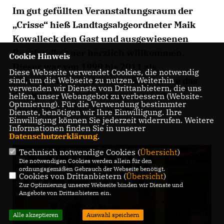
Im gut gefüllten Veranstaltungsraum der
Crisse“ hieß Landtagsabgeordneter Maik
Kowalleck den Gast und ausgewiesenen
Russlandkenner herzlich willkommen.
Cookie Hinweis
Dieser war von 1999 bis 2011 als
Diese Webseite verwendet Cookies, die notwendig
Korrespondent in Moskau tätig, leitete das
sind, um die Webseite zu nutzen. Weiterhin
verwenden wir Dienste von Drittanbietern, die uns
dortige Büro des Focus und verfügt über
helfen, unser Webangebot zu verbessern (Website-
Optmierung). Für die Verwendung bestimmter
fundierte Insider-Kenntnisse.
Dienste, benötigen wir Ihre Einwilligung. Ihre
Einwilligung können Sie jederzeit widerrufen. Weitere
Informationen finden Sie in unserer
Datenschutzerklärung
.
Technisch notwendige Cookies (
Übersicht
)
Die notwendigen Cookies werden allein für den
ordnungsgemäßen Gebrauch der Webseite benötigt.
Cookies von Drittanbietern (
Übersicht
)
Zur Optimierung unserer Webseite binden wir Dienste und
Angebote von Drittanbietern ein.
Alle akzeptieren
Auswahl speichern