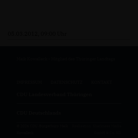
05.03.2012, 09:00 Uhr
Maik Kowalleck - Mitglied des Thüringer Landtags
IMPRESSUM
DATENSCHUTZ
KONTAKT
CDU Landesverband Thüringen
CDU Deutschlands
© 2026 CDU-Bürgerbüro Maik
Realisation: Sharkness Media
Kowalleck
GmbH & Co. KG