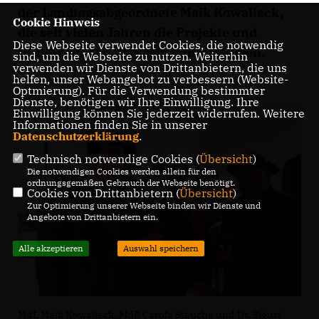
der Landtagsabgeordnete Maik Kowalleck,
Cookie Hinweis
die seit vielen Jahren die Projekte und
Diese Webseite verwendet Cookies, die notwendig
Initiativen der Morassina unterstützen.
sind, um die Webseite zu nutzen. Weiterhin
verwenden wir Dienste von Drittanbietern, die uns
helfen, unser Webangebot zu verbessern (Website-
Optmierung). Für die Verwendung bestimmter
Dienste, benötigen wir Ihre Einwilligung. Ihre
Einwilligung können Sie jederzeit widerrufen. Weitere
Informationen finden Sie in unserer
Datenschutzerklärung
.
Technisch notwendige Cookies (
Übersicht
)
Die notwendigen Cookies werden allein für den
ordnungsgemäßen Gebrauch der Webseite benötigt.
Cookies von Drittanbietern (
Übersicht
)
Zur Optimierung unserer Webseite binden wir Dienste und
Angebote von Drittanbietern ein.
Alle akzeptieren
Auswahl speichern
MdL Maik Kowalleck, MdB Carola Stauche und Dr. Sigurt