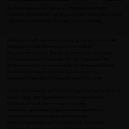
Die Schirmherrin des Festjahres Ministerpräsidentin
Christine Lieberknecht mit Bürgermeister Henry Bechtholdt
und dem Landtagsabgeordneten Maik Kowalleck
Besonderes Lob und Anerkennung gab es für das mit viel
Engagement und Ideenreichtum entwickelte
Festjahresprogramm. Bereits im September 2010 sagte
Ministerpräsidentin Lieberknecht die Übernahme der
Schirmherrschaft zu, nachdem ihr Bürgermeister Henry
Bechtoldt im Beisein von Maik Kowalleck einen
entsprechenden Brief persönlich überreicht hatte.
Schon damals waren die Vorbereitungen für das Festjahr in
vollem Gang. Das Ergebnis kann sich sehen lassen.
Gräfenthaler und Gäste erwartet nun ein
abwechslungsreiches Programm einschließlich der
zentralen Veranstaltungen mit Festwoche,
Mittelalterspektakel und Festakt am 14. September.
Letzteren Termin hat sich auch Ministerpräsidentin