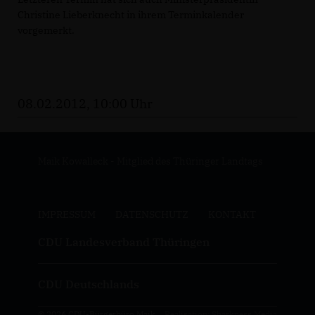
Christine Lieberknecht in ihrem Terminkalender
vorgemerkt.
08.02.2012, 10:00 Uhr
Maik Kowalleck - Mitglied des Thüringer Landtags
IMPRESSUM
DATENSCHUTZ
KONTAKT
CDU Landesverband Thüringen
CDU Deutschlands
© 2026 CDU-Bürgerbüro Maik
Realisation: Sharkness Media