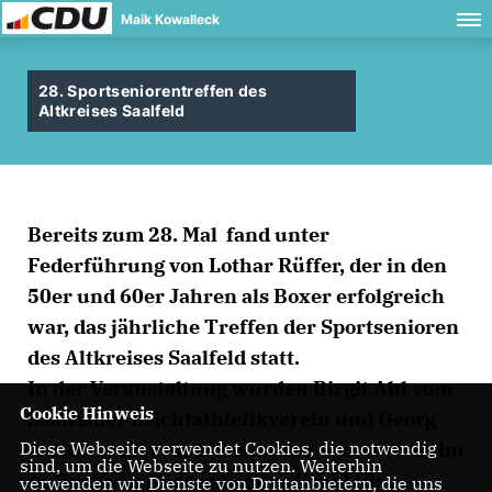
Maik Kowalleck
28. Sportseniorentreffen des
Altkreises Saalfeld
Bereits zum 28. Mal fand unter
Federführung von Lothar Rüffer, der in den
50er und 60er Jahren als Boxer erfolgreich
war, das jährliche Treffen der Sportsenioren
des Altkreises Saalfeld statt.
In der Veranstaltung wurden Birgit Ahl vom
Cookie Hinweis
Saalfelder Leichtathletikverein und Georg
Aeltermann vom 1. Saalfelder Sportverein im
Diese Webseite verwendet Cookies, die notwendig
sind, um die Webseite zu nutzen. Weiterhin
Auftrag von Bürgermeister Graul für
verwenden wir Dienste von Drittanbietern, die uns