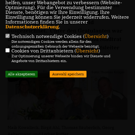
helfen, unser Webangebot zu verbessern (Website-
hervorragende sportliche Leistungen und
Optmierung). Für die Verwendung bestimmter
Dienste, benötigen wir Ihre Einwilligung. Ihre
Verdienste bei der Entwicklung und
Einwilligung können Sie jederzeit widerrufen. Weitere
Förderung des Sports in Saalfeld
Informationen finden Sie in unserer
Datenschutzerklärung
.
ausgezeichnet. Unter den Gratulanten war
Technisch notwendige Cookies (
Übersicht
)
der CDU landtagsabgeordnete und Stadtrat
Die notwendigen Cookies werden allein für den
Maik Kowalleck sowie der Sportamtsleiter
ordnungsgemäßen Gebrauch der Webseite benötigt.
Cookies von Drittanbietern (
Übersicht
)
der Stadt Saalfeld Thomas Säuberlich.
Zur Optimierung unserer Webseite binden wir Dienste und
Angebote von Drittanbietern ein.
Alle akzeptieren
Auswahl speichern
Maik Kowalleck, Birgit Ahl, Thomas Säuberlich, Georg
Aeltermann und Lothar Rüffer