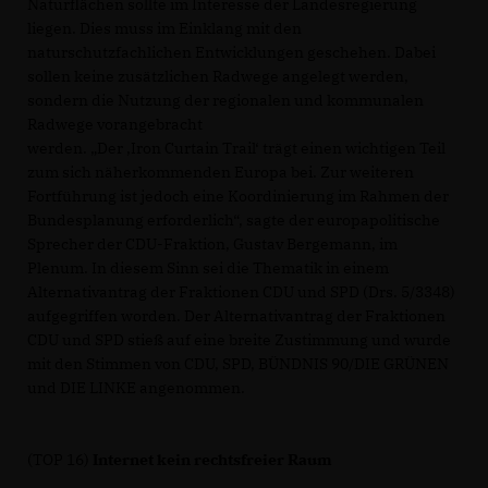
Naturflächen sollte im Interesse der Landesregierung
liegen. Dies muss im Einklang mit den
naturschutzfachlichen Entwicklungen geschehen. Dabei
sollen keine zusätzlichen Radwege angelegt werden,
sondern die Nutzung der regionalen und kommunalen
Radwege vorangebracht
werden. „Der ‚Iron Curtain Trail‘ trägt einen wichtigen Teil
zum sich näherkommenden Europa bei. Zur weiteren
Fortführung ist jedoch eine Koordinierung im Rahmen der
Bundesplanung erforderlich“, sagte der europapolitische
Sprecher der CDU-Fraktion, Gustav Bergemann, im
Plenum. In diesem Sinn sei die Thematik in einem
Alternativantrag der Fraktionen CDU und SPD (Drs. 5/3348)
aufgegriffen worden. Der Alternativantrag der Fraktionen
CDU und SPD stieß auf eine breite Zustimmung und wurde
mit den Stimmen von CDU, SPD, BÜNDNIS 90/DIE GRÜNEN
und DIE LINKE angenommen.
(TOP 16)
Internet kein rechtsfreier Raum