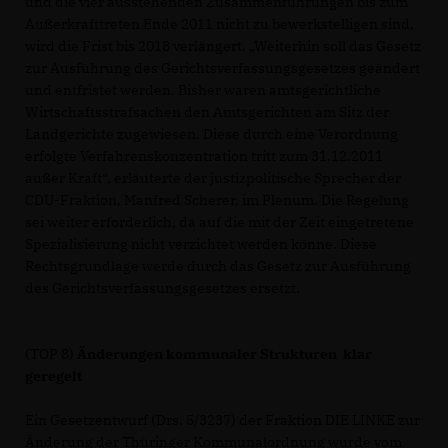
und die vier ausstehenden Zusammenführungen bis zum
Außerkrafttreten Ende 2011 nicht zu bewerkstelligen sind,
wird die Frist bis 2018 verlängert. „Weiterhin soll das Gesetz
zur Ausführung des Gerichtsverfassungsgesetzes geändert
und entfristet werden. Bisher waren amtsgerichtliche
Wirtschaftsstrafsachen den Amtsgerichten am Sitz der
Landgerichte zugewiesen. Diese durch eine Verordnung
erfolgte Verfahrenskonzentration tritt zum 31.12.2011
außer Kraft“, erläuterte der justizpolitische Sprecher der
CDU-Fraktion, Manfred Scherer, im Plenum. Die Regelung
sei weiter erforderlich, da auf die mit der Zeit eingetretene
Spezialisierung nicht verzichtet werden könne. Diese
Rechtsgrundlage werde durch das Gesetz zur Ausführung
des Gerichtsverfassungsgesetzes ersetzt.
(TOP 8)
Änderungen kommunaler Strukturen klar
geregelt
Ein Gesetzentwurf (Drs. 5/3237) der Fraktion DIE LINKE zur
Änderung der Thüringer Kommunalordnung wurde vom