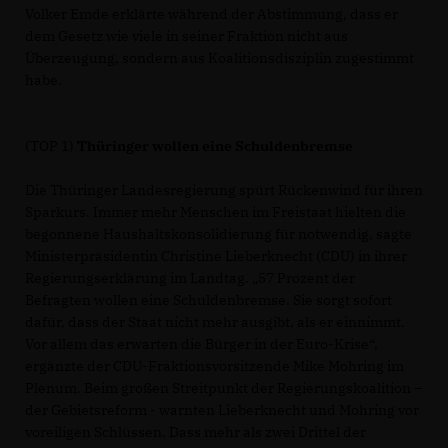
Volker Emde erklärte während der Abstimmung, dass er
dem Gesetz wie viele in seiner Fraktion nicht aus
Überzeugung, sondern aus Koalitionsdisziplin zugestimmt
habe.
(TOP 1)
Thüringer wollen eine Schuldenbremse
Die Thüringer Landesregierung spürt Rückenwind für ihren
Sparkurs. Immer mehr Menschen im Freistaat hielten die
begonnene Haushaltskonsolidierung für notwendig, sagte
Ministerpräsidentin Christine Lieberknecht (CDU) in ihrer
Regierungserklärung im Landtag. „57 Prozent der
Befragten wollen eine Schuldenbremse. Sie sorgt sofort
dafür, dass der Staat nicht mehr ausgibt, als er einnimmt.
Vor allem das erwarten die Bürger in der Euro-Krise“,
ergänzte der CDU-Fraktionsvorsitzende Mike Mohring im
Plenum. Beim großen Streitpunkt der Regierungskoalition –
der Gebietsreform - warnten Lieberknecht und Mohring vor
voreiligen Schlüssen. Dass mehr als zwei Drittel der