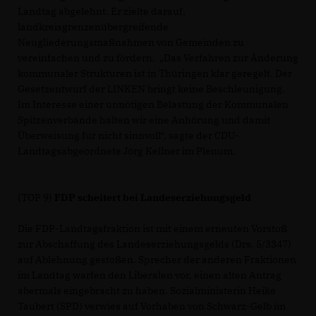
Landtag abgelehnt. Er zielte darauf,
landkreisgrenzenübergreifende
Neugliederungsmaßnahmen von Gemeinden zu
vereinfachen und zu fördern. „Das Verfahren zur Änderung
kommunaler Strukturen ist in Thüringen klar geregelt. Der
Gesetzentwurf der LINKEN bringt keine Beschleunigung.
Im Interesse einer unnötigen Belastung der Kommunalen
Spitzenverbände halten wir eine Anhörung und damit
Überweisung für nicht sinnvoll“, sagte der CDU-
Landtagsabgeordnete Jörg Kellner im Plenum.
(TOP 9)
FDP scheitert bei Landeserziehungsgeld
Die FDP-Landtagsfraktion ist mit einem erneuten Vorstoß
zur Abschaffung des Landeserziehungsgelds (Drs. 5/3347)
auf Ablehnung gestoßen. Sprecher der anderen Fraktionen
im Landtag warfen den Liberalen vor, einen alten Antrag
abermals eingebracht zu haben. Sozialministerin Heike
Taubert (SPD) verwies auf Vorhaben von Schwarz-Gelb im