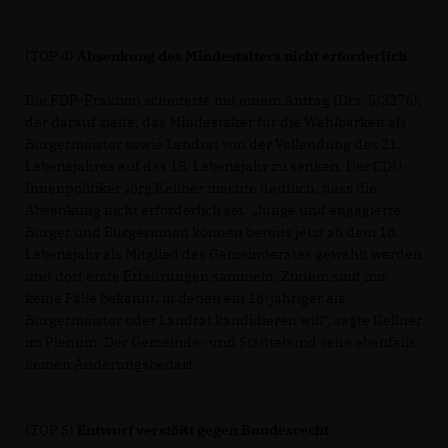
(TOP 4)
Absenkung des Mindestalters nicht erforderlich
Die FDP-Fraktion scheiterte mit einem Antrag (Drs. 5/3276),
der darauf zielte, das Mindestalter für die Wählbarkeit als
Bürgermeister sowie Landrat von der Vollendung des 21.
Lebensjahres auf das 18. Lebensjahr zu senken. Der CDU-
Innenpolitiker Jörg Kellner machte deutlich, dass die
Absenkung nicht erforderlich sei. „Junge und engagierte
Bürger und Bürgerinnen können bereits jetzt ab dem 18.
Lebensjahr als Mitglied des Gemeinderates gewählt werden
und dort erste Erfahrungen sammeln. Zudem sind mir
keine Fälle bekannt, in denen ein 18-jähriger als
Bürgermeister oder Landrat kandidieren will“, sagte Kellner
im Plenum. Der Gemeinde- und Städtebund sehe ebenfalls
keinen Änderungsbedarf.
(TOP 5)
Entwurf verstößt gegen Bundesrecht