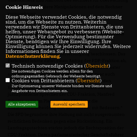
zu nutzen und weitere Manipulationen auf dem Rechner
Cookie Hinweis
vorzunehmen.
Diese Webseite verwendet Cookies, die notwendig
sind, um die Webseite zu nutzen. Weiterhin
verwenden wir Dienste von Drittanbietern, die uns
helfen, unser Webangebot zu verbessern (Website-
(TOP 2)
Landtag beschließt umstrittenes Ministergesetz
Optmierung). Für die Verwendung bestimmter
Dienste, benötigen wir Ihre Einwilligung. Ihre
Einwilligung können Sie jederzeit widerrufen. Weitere
Der Landtag hat das umstrittene Gesetz (Drs. 5/3361) zu
Informationen finden Sie in unserer
Einschnitten bei der Ministerversorgung beschlossen. Das
Datenschutzerklärung
.
Parlament lehnte dabei einen Antrag der FDP-Fraktion ab,
Technisch notwendige Cookies (
Übersicht
)
es auch rückwirkend auf die jetzt amtierenden Minister
Die notwendigen Cookies werden allein für den
anzuwenden. Die CDU-Fraktion hatte dies zwar auch
ordnungsgemäßen Gebrauch der Webseite benötigt.
Cookies von Drittanbietern (
Übersicht
)
befürwortet, sich damit aber zuvor nicht gegen den
Zur Optimierung unserer Webseite binden wir Dienste und
Koalitionspartner SPD durchsetzen können. Der
Angebote von Drittanbietern ein.
justizpolitische Sprecher der CDU-Fraktion, Manfred
Scherer, sagte im Plenum: „Die CDU trägt die
Alle akzeptieren
Auswahl speichern
Koalitionsentscheidung mit, Bindestrich: mit Bedauern.“
Die SPD begründete ihre Haltung mit nicht ausgeräumten
rechtlichen Bedenken gegen eine Rückwirkung. Ein
Landtagsgutachten stärkte jedoch die Rechtsposition der
CDU-Fraktion. Deren parlamentarischer Geschäftsführer