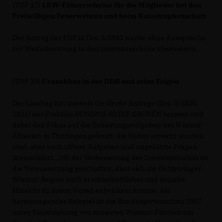
(TOP 17)
LKW-Führerscheine für die Mitglieder bei den
Freiwilligen Feuerwehren und beim Katastrophenschutz
Der Antrag der FDP in Drs. 5/2943 wurde ohne Aussprache
zur Weiterberatung in den Innenausschuss überwiesen.
(TOP 33)
Uranabbau in der DDR und seine Folgen
Der Landtag hat intensiv die Große Anfrage (Drs. 5/1850,
2821) der Fraktion BÜNDNIS 90/DIE GRÜNEN beraten und
dabei den Fokus auf die Sanierungsaufgaben der Wismut-
Altlasten in Thüringen gelenkt, die bisher erreicht worden
sind, aber auch offene Aufgaben und ungeklärte Fragen
thematisiert. „Mit der Verbesserung der Umweltsituation ist
die Voraussetzung geschaffen, dass sich die Ostthüringer
Wismut-Region auch in wirtschaftlicher und sozialer
Hinsicht zu ihrem Vorteil entwickeln konnte. Als
herausragendes Beispiel ist die Bundesgartenschau 2007
unter Einbeziehung von sanierten Wismut-Flächen am