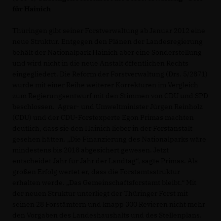
für Hainich
Thüringen gibt seiner Forstverwaltung ab Januar 2012 eine
neue Struktur. Entgegen den Plänen der Landesregierung
behält der Nationalpark Hainich aber eine Sonderstellung
und wird nicht in die neue Anstalt öffentlichen Rechts
eingegliedert. Die Reform der Forstverwaltung (Drs. 5/2871)
wurde mit einer Reihe weiterer Korrekturen im Vergleich
zum Regierungsentwurf mit den Stimmen von CDU und SPD
beschlossen. Agrar- und Umweltminister Jürgen Reinholz
(CDU) und der CDU-Forstexperte Egon Primas machten
deutlich, dass sie den Hainich lieber in der Forstanstalt
gesehen hätten. „Die Finanzierung des Nationalparks wäre
mindestens bis 2018 abgesichert gewesen. Jetzt
entscheidet Jahr für Jahr der Landtag“, sagte Primas. Als
großen Erfolg wertet er, dass die Forstamtsstruktur
erhalten werde. „Das Gemeinschaftsforstamt bleibt.“ Mit
der neuen Struktur unterliegt der Thüringer Forst mit
seinen 28 Forstämtern und knapp 300 Revieren nicht mehr
den Vorgaben des Landeshaushalts und des Stellenplans.