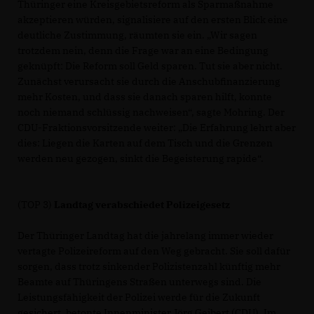
Thüringer eine Kreisgebietsreform als Sparmaßnahme
akzeptieren würden, signalisiere auf den ersten Blick eine
deutliche Zustimmung, räumten sie ein. „Wir sagen
trotzdem nein, denn die Frage war an eine Bedingung
geknüpft: Die Reform soll Geld sparen. Tut sie aber nicht.
Zunächst verursacht sie durch die Anschubfinanzierung
mehr Kosten, und dass sie danach sparen hilft, konnte
noch niemand schlüssig nachweisen“, sagte Mohring. Der
CDU-Fraktionsvorsitzende weiter: „Die Erfahrung lehrt aber
dies: Liegen die Karten auf dem Tisch und die Grenzen
werden neu gezogen, sinkt die Begeisterung rapide“.
(TOP 3)
Landtag verabschiedet Polizeigesetz
Der Thüringer Landtag hat die jahrelang immer wieder
vertagte Polizeireform auf den Weg gebracht. Sie soll dafür
sorgen, dass trotz sinkender Polizistenzahl künftig mehr
Beamte auf Thüringens Straßen unterwegs sind. Die
Leistungsfähigkeit der Polizei werde für die Zukunft
gesichert, betonte Innenminister Jörg Geibert (CDU). Im