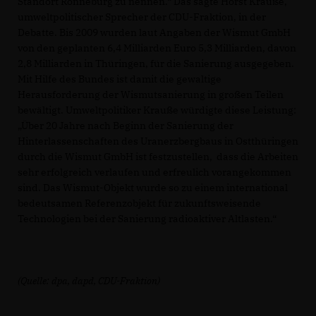
Standort Ronneburg zu nennen.“ Das sagte Horst Krauße,
umweltpolitischer Sprecher der CDU-Fraktion, in der
Debatte. Bis 2009 wurden laut Angaben der Wismut GmbH
von den geplanten 6,4 Milliarden Euro 5,3 Milliarden, davon
2,8 Milliarden in Thüringen, für die Sanierung ausgegeben.
Mit Hilfe des Bundes ist damit die gewaltige
Herausforderung der Wismutsanierung in großen Teilen
bewältigt. Umweltpolitiker Krauße würdigte diese Leistung:
Über 20 Jahre nach Beginn der Sanierung der
Hinterlassenschaften des Uranerzbergbaus in Ostthüringen
durch die Wismut GmbH ist festzustellen, dass die Arbeiten
sehr erfolgreich verlaufen und erfreulich vorangekommen
sind. Das Wismut-Objekt wurde so zu einem international
bedeutsamen Referenzobjekt für zukunftsweisende
Technologien bei der Sanierung radioaktiver Altlasten.“
(Quelle: dpa, dapd, CDU-Fraktion)