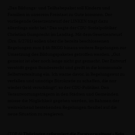
Das Bildungs- und Teilhabepaket soll Kindern und
Familien in unserem Freistaat zu Gute kommen. Der
vorliegende Gesetzentwurf der LINKEN trägt dazu
allerdings nicht bei.“ Das sagte der CDU-Sozialpolitiker
Christian Gumprecht im Landtag. Mit dem Gesetzentwurf
(Drs. 5/2701) sollen über die bereits beschlossenen
Regelungen zum § 6b BKGG hinaus weitere Regelungen zur
Umsetzung des Bildungspaketes getroffen werden. „Gut
gemeint ist aber noch lange nicht gut gemacht. Der Entwurf
verstößt gegen Bundesrecht und greift in die kommunale
Selbstverwaltung ein. Ich warne davor, in Regelungswut zu
verfallen und unnötige Bürokratie zu schaffen, die nur
wieder Geld verschlingt“, so der CDU-Politiker. Den
Verantwortungsträgern in den Städten und Gemeinden
müsse die Möglichkeit gegeben werden, im Rahmen der
weitreichend bestehenden Regelungen flexibel auf die
neue Situation zu reagieren.
(TOP 6)
Thüringen reformiert die Forstverwaltung - Solo