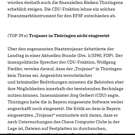
würden deshalb auch die finanziellen Risiken Thüringens
erheblich steigen. Die CDU-Fraktion lehne ein solches
Finanzmarktinstrument für den EFSF entschieden ab.
(TOP 39 e)
Trojaner in Thüringen nicht eingesetzt
Über den sogenannten Staatstrojaner debattierte der
Landtag in einer Aktuellen Stunde (Drs. 5/3390, FDP). Der
innenpolitische Sprecher der CDU-Fraktion, Wolfgang
Fiedler, verwies darauf, dass der „Trojaner“ in Thüringen
kein Thema sei. Angesichts terroristischer
und krimineller Bedrohungen müssten die Behörden aber
ihre Möglichkeiten innerhalb der bestehenden Rechtslage
nutzen können. Innenminister Jörg Geibert (CDU) sagte,
Thüringen habe die in Bayern eingesetzte Software weder
angeschafft noch eingesetzt. Die Kritik an dem in Bayern
eingesetzten „Trojaner“ entzündete sich daran, dass er
nach Untersuchungen des Chaos Computer Clubs in der
Lage ist, Dateien auf Festplatten zu durchsuchen,
Videokamera und Mikrofon des Rechners für Überwachung