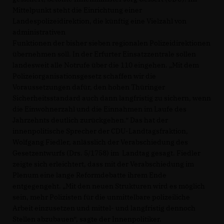
Mittelpunkt steht die Einrichtung einer
Landespolizeidirektion, die künftig eine Vielzahl von
administrativen
Funktionen der bisher sieben regionalen Polizeidirektionen
übernehmen soll. In der Erfurter Einsatzzentrale sollen
landesweit alle Notrufe über die 110 eingehen. „Mit dem
Polizeiorganisationsgesetz schaffen wir die
Voraussetzungen dafür, den hohen Thüringer
Sicherheitsstandard auch dann langfristig zu sichern, wenn
die Einwohnerzahl und die Einnahmen im Laufe des
Jahrzehnts deutlich zurückgehen.“ Das hat der
innenpolitische Sprecher der CDU-Landtagsfraktion,
Wolfgang Fiedler, anlässlich der Verabschiedung des
Gesetzentwurfs (Drs. 5/1758) im Landtag gesagt. Fiedler
zeigte sich erleichtert, dass mit der Verabschiedung im
Plenum eine lange Reformdebatte ihrem Ende
entgegengeht. „Mit den neuen Strukturen wird es möglich
sein, mehr Polizisten für die unmittelbare polizeiliche
Arbeit einzusetzen und mittel- und langfristig dennoch
Stellen abzubauen“, sagte der Innenpolitiker.