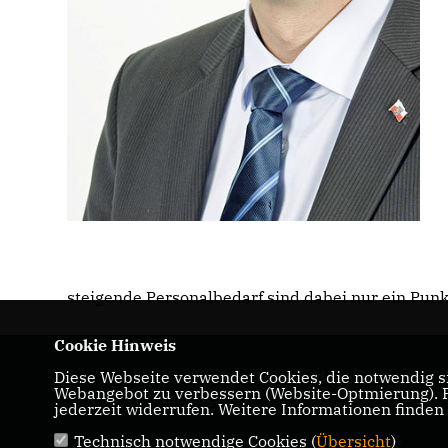
steigende Personalbedarf sind dabei nur ein Punkt
Cookie Hinweis
Diese Webseite verwendet Cookies, die notwendig si
Maik Kowalleck - Mitglied des Thüringer
Webangebot zu verbessern (Website-Optmierung). Fü
Landtags
jederzeit widerrufen. Weitere Informationen finden
Technisch notwendige Cookies (
Übersicht
)
IMPRESSUM
DATENSCHUTZ