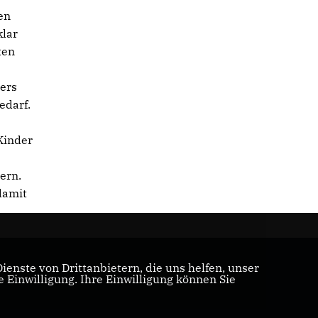
en
klar
ten
hers
edarf.
Kinder
ern.
damit
enste von Drittanbietern, die uns helfen, unser
Einwilligung. Ihre Einwilligung können Sie