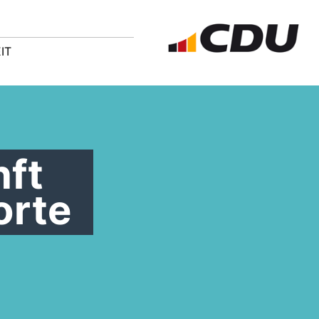
IT
nft
orte