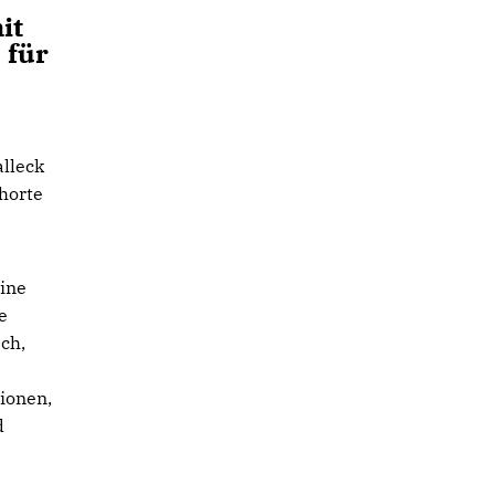
,
it
 für
alleck
horte
ine
e
ch,
gionen,
d