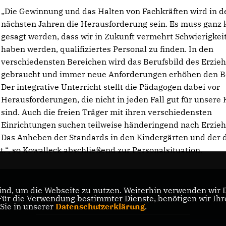
Die Gewinnung und das Halten von Fachkräften wird in d
nächsten Jahren die Herausforderung sein. Es muss ganz 
gesagt werden, dass wir in Zukunft vermehrt Schwierigkei
haben werden, qualifiziertes Personal zu finden. In den
verschiedensten Bereichen wird das Berufsbild des Erzie
gebraucht und immer neue Anforderungen erhöhen den B
Der integrative Unterricht stellt die Pädagogen dabei vor
Herausforderungen, die nicht in jeden Fall gut für unsere 
sind. Auch die freien Träger mit ihren verschiedensten
Einrichtungen suchen teilweise händeringend nach Erzieh
Das Anheben der Standards in den Kindergärten und der 
.“, so Kowalleck abschließend zur Personalsituation.
nd, um die Webseite zu nutzen. Weiterhin verwenden wir Di
r die Verwendung bestimmter Dienste, benötigen wir Ihre 
CDU Landesverband Thüringen
 Sie in unserer
Datenschutzerklärung
.