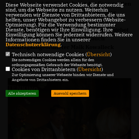
Bergbau und die Entstehung der Feengrotten
Diese Webseite verwendet Cookies, die notwendig
sind, um die Webseite zu nutzen. Weiterhin
hält das neue Museum für die Besucher
verwenden wir Dienste von Drittanbietern, die uns
helfen, unser Webangebot zu verbessern (Website-
bereit. Es lädt ein zum Anfassen und
Optmierung). Für die Verwendung bestimmter
Mitmachen. Von diesem vielfältigen Angebot
Dienste, benötigen wir Ihre Einwilligung. Ihre
Einwilligung können Sie jederzeit widerrufen. Weitere
konnte sich am Eröffnungstag auch
Informationen finden Sie in unserer
Datenschutzerklärung
.
Landtagsabgeordneter Maik Kowalleck
Technisch notwendige Cookies (
Übersicht
)
überzeugen.
Die notwendigen Cookies werden allein für den
ordnungsgemäßen Gebrauch der Webseite benötigt.
Cookies von Drittanbietern (
Übersicht
)
Zur Optimierung unserer Webseite binden wir Dienste und
Angebote von Drittanbietern ein.
Alle akzeptieren
Auswahl speichern