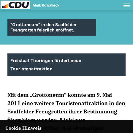
Maik Kowalleck
"Grottoneum" in den Saalfelder
Feengrotten feierlich eröffnet.
Freistaat Thüringen fördert neue
Touristenattraktion
Mit dem „Grottoneum“ konnte am 9. Mai
2011 eine weitere Touristenattraktion in den
Saalfelder Feengrotten ihrer Bestimmung
übergeben werden. Nicht nur
Wissenswertes über den ehemaligen
Cookie Hinweis