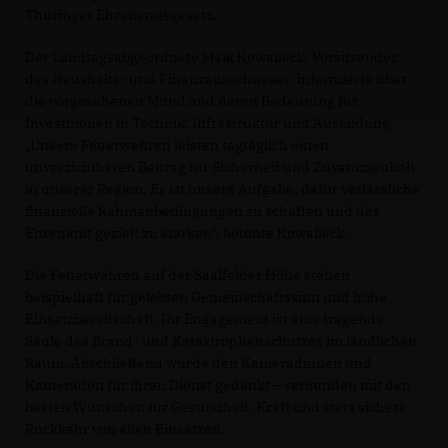
Thüringer Ehrenamtsgesetz.
Der Landtagsabgeordnete Maik Kowalleck, Vorsitzender
des Haushalts- und Finanzausschusses, informierte über
die vorgesehenen Mittel und deren Bedeutung für
Investitionen in Technik, Infrastruktur und Ausbildung.
Unsere Feuerwehren leisten tagtäglich einen
unverzichtbaren Beitrag für Sicherheit und Zusammenhalt
in unserer Region. Es ist unsere Aufgabe, dafür verlässliche
finanzielle Rahmenbedingungen zu schaffen und das
Ehrenamt gezielt zu stärken“, betonte Kowalleck.
Die Feuerwehren auf der Saalfelder Höhe stehen
beispielhaft für gelebten Gemeinschaftssinn und hohe
Einsatzbereitschaft. Ihr Engagement ist eine tragende
Säule des Brand- und Katastrophenschutzes im ländlichen
Raum. Abschließend wurde den Kameradinnen und
Kameraden für ihren Dienst gedankt – verbunden mit den
besten Wünschen für Gesundheit, Kraft und stets sichere
Rückkehr von allen Einsätzen.