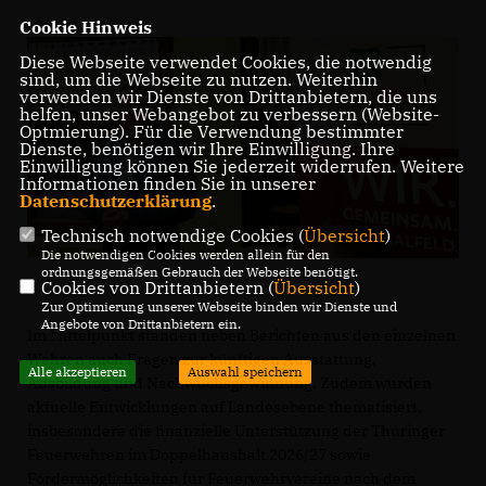
Cookie Hinweis
Diese Webseite verwendet Cookies, die notwendig
sind, um die Webseite zu nutzen. Weiterhin
verwenden wir Dienste von Drittanbietern, die uns
helfen, unser Webangebot zu verbessern (Website-
Optmierung). Für die Verwendung bestimmter
Dienste, benötigen wir Ihre Einwilligung. Ihre
Einwilligung können Sie jederzeit widerrufen. Weitere
Informationen finden Sie in unserer
Datenschutzerklärung
.
Technisch notwendige Cookies (
Übersicht
)
Die notwendigen Cookies werden allein für den
ordnungsgemäßen Gebrauch der Webseite benötigt.
Cookies von Drittanbietern (
Übersicht
)
Zur Optimierung unserer Webseite binden wir Dienste und
Angebote von Drittanbietern ein.
Im Mittelpunkt standen neben Berichten aus den einzelnen
Wehren auch Fragen zur künftigen Ausstattung,
Alle akzeptieren
Auswahl speichern
Ausbildung und Nachwuchsgewinnung. Zudem wurden
aktuelle Entwicklungen auf Landesebene thematisiert,
insbesondere die finanzielle Unterstützung der Thüringer
Feuerwehren im Doppelhaushalt 2026/27 sowie
Fördermöglichkeiten für Feuerwehrvereine nach dem