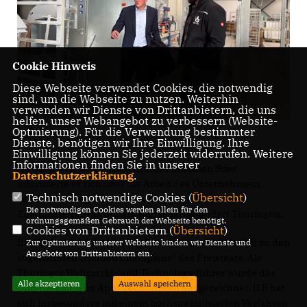
Cookie Hinweis
Diese Webseite verwendet Cookies, die notwendig
sind, um die Webseite zu nutzen. Weiterhin
verwenden wir Dienste von Drittanbietern, die uns
helfen, unser Webangebot zu verbessern (Website-
Optmierung). Für die Verwendung bestimmter
Dienste, benötigen wir Ihre Einwilligung. Ihre
Einwilligung können Sie jederzeit widerrufen. Weitere
Informationen finden Sie in unserer
Im Gespräch mit Geschäftsführer Christian Stier
Datenschutzerklärung
.
informierte er sich über die Arbeit des Unternehmens,
Technisch notwendige Cookies (
Übersicht
)
seine technologischen Stärken sowie die
Die notwendigen Cookies werden allein für den
Zukunftsperspektiven am Wirtschaftsstandort Thüringen.
ordnungsgemäßen Gebrauch der Webseite benötigt.
Cookies von Drittanbietern (
Übersicht
)
Die ILB Industrielackierung Biedermann GmbH zählt zu den
Zur Optimierung unserer Webseite binden wir Dienste und
Angebote von Drittanbietern ein.
sogenannten „Hidden Champions“ des Freistaats. Als
Thüringer Weltmarkt- und Technologieführer wurde das
Alle akzeptieren
Auswahl speichern
Unternehmen im April 2025 offiziell ausgezeichnet. ILB hat
sich insbesondere mit einem hochspezialisierten Verfahren