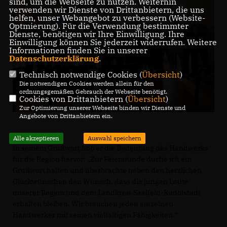
sind, um die Webseite zu nutzen. Weiterhin
verwenden wir Dienste von Drittanbietern, die uns
helfen, unser Webangebot zu verbessern (Website-
Optmierung). Für die Verwendung bestimmter
Dienste, benötigen wir Ihre Einwilligung. Ihre
Einwilligung können Sie jederzeit widerrufen. Weitere
Informationen finden Sie in unserer
Datenschutzerklärung
.
Technisch notwendige Cookies (
Übersicht
)
Die notwendigen Cookies werden allein für den
ordnungsgemäßen Gebrauch der Webseite benötigt.
Cookies von Drittanbietern (
Übersicht
)
Zur Optimierung unserer Webseite binden wir Dienste und
Angebote von Drittanbietern ein.
Alle akzeptieren
Auswahl speichern
In seinem Grußwort hob er die Bedeutung des Handwerks
für die Region hervor: „Zur Feierstunde durfte ich ein
Grußwort halten und überbrachte neben den herzlichen
Glückwünschen den Wunsch, dass die jungen Leute
unserer Region und dem Landkreis Saalfeld-Rudolstadt
erhalten bleiben. Wir brauchen jeden einzelnen
Handwerker mit seinen vielfältigen Fähigkeiten.“