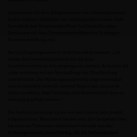
Gemeinsam mit dem Bürgermeister von Unterwellenborn,
André Gölitzer, zeichnete der Landtagsabgeordnete Maik
Kowalleck den Vorsitzenden Peter Goldbeck für seine
Verdienste mit dem Ehrenamtszertifikat der Thüringer
Ehrenamtsstiftung aus.
Der Landtagsabgeordnete Maik Kowalleck betonte: „Ich
danke den Vereinsmitgliedern für die gute
Zusammenarbeit in den vergangenen Jahren. So konnte ich
unter anderem bei der Beschaffung von Chorkleidung
unterstützen. Der Männergesangverein trägt wesentlich
zum kulturellen Leben in unserer Region bei, und es ist
schön zu sehen, dass Tradition und Gemeinschaft hier so
lebendig gepflegt werden.“
Die Festveranstaltung wurde von den Gästen sehr positiv
aufgenommen. Besonders freuten sich die Gastgeber über
die erneute Teilnahme zahlreicher Freunde aus der
Partnergemeinde Unterföhring, die die Verbundenheit