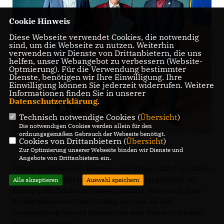
Cookie Hinweis
Diese Webseite verwendet Cookies, die notwendig
sind, um die Webseite zu nutzen. Weiterhin
verwenden wir Dienste von Drittanbietern, die uns
helfen, unser Webangebot zu verbessern (Website-
Optmierung). Für die Verwendung bestimmter
Dienste, benötigen wir Ihre Einwilligung. Ihre
Einwilligung können Sie jederzeit widerrufen. Weitere
Informationen finden Sie in unserer
Datenschutzerklärung
.
Technisch notwendige Cookies (
Übersicht
)
Die notwendigen Cookies werden allein für den
ordnungsgemäßen Gebrauch der Webseite benötigt.
Cookies von Drittanbietern (
Übersicht
)
Zur Optimierung unserer Webseite binden wir Dienste und
Angebote von Drittanbietern ein.
Neben musikalischen Beiträgen der Sänger stand vor allem
die Würdigung des jahrzehntelangen Engagements im
Alle akzeptieren
Auswahl speichern
Mittelpunkt. Zahlreiche Gäste, darunter Vertreter aus der
Partnergemeinde Unterföhring, nahmen an der
Veranstaltung teil und gratulierten dem Verein zu diesem
besonderen Anlass.