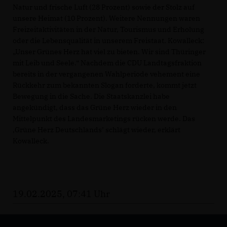
Natur und frische Luft (28 Prozent) sowie der Stolz auf
unsere Heimat (10 Prozent). Weitere Nennungen waren
Freizeitaktivitäten in der Natur, Tourismus und Erholung
oder die Lebensqualität in unserem Freistaat. Kowalleck:
Unser Grünes Herz hat viel zu bieten. Wir sind Thüringer
mit Leib und Seele.“ Nachdem die CDU Landtagsfraktion
bereits in der vergangenen Wahlperiode vehement eine
Rückkehr zum bekannten Slogan forderte, kommt jetzt
Bewegung in die Sache. Die Staatskanzlei habe
angekündigt, dass das Grüne Herz wieder in den
Mittelpunkt des Landesmarketings rücken werde. Das
Grüne Herz Deutschlands’ schlägt wieder, erklärt
Kowalleck.
19.02.2025, 07:41 Uhr