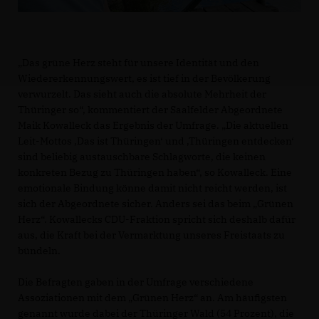
Das grüne Herz steht für unsere Identität und den
Wiedererkennungswert, es ist tief in der Bevölkerung
verwurzelt. Das sieht auch die absolute Mehrheit der
Thüringer so“, kommentiert der Saalfelder Abgeordnete
Maik Kowalleck das Ergebnis der Umfrage. „Die aktuellen
Leit-Mottos ‚Das ist Thüringen‘ und ‚Thüringen entdecken‘
sind beliebig austauschbare Schlagworte, die keinen
konkreten Bezug zu Thüringen haben“, so Kowalleck. Eine
emotionale Bindung könne damit nicht reicht werden, ist
sich der Abgeordnete sicher. Anders sei das beim „Grünen
Herz“. Kowallecks CDU-Fraktion spricht sich deshalb dafür
aus, die Kraft bei der Vermarktung unseres Freistaats zu
bündeln.
Die Befragten gaben in der Umfrage verschiedene
Assoziationen mit dem „Grünen Herz“ an. Am häufigsten
genannt wurde dabei der Thüringer Wald (54 Prozent), die