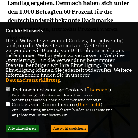
Landtag ergeben. Demnach haben sich unter
den 1.000 Befragten 60 Prozent für die
deutschlandweit bekannte Dachmarke
ausgesprochen, nur zehn Prozent waren
Cookie Hinweis
dagegen.
Diese Webseite verwendet Cookies, die notwendig
sind, um die Webseite zu nutzen. Weiterhin
verwenden wir Dienste von Drittanbietern, die uns
helfen, unser Webangebot zu verbessern (Website-
Optmierung). Für die Verwendung bestimmter
Dienste, benötigen wir Ihre Einwilligung. Ihre
Einwilligung können Sie jederzeit widerrufen. Weitere
Informationen finden Sie in unserer
Datenschutzerklärung
.
Technisch notwendige Cookies (
Übersicht
)
Die notwendigen Cookies werden allein für den
ordnungsgemäßen Gebrauch der Webseite benötigt.
Cookies von Drittanbietern (
Übersicht
)
Zur Optimierung unserer Webseite binden wir Dienste und
Angebote von Drittanbietern ein.
Alle akzeptieren
Auswahl speichern