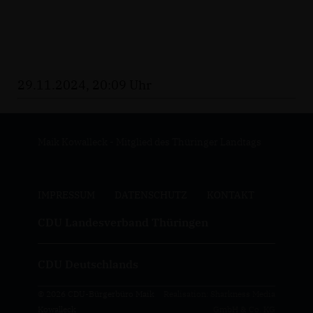
29.11.2024, 20:09 Uhr
Maik Kowalleck - Mitglied des Thüringer Landtags
IMPRESSUM
DATENSCHUTZ
KONTAKT
CDU Landesverband Thüringen
CDU Deutschlands
© 2026 CDU-Bürgerbüro Maik
Realisation: Sharkness Media
Kowalleck
GmbH & Co. KG