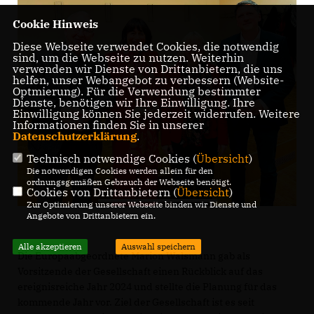
Cookie Hinweis
Diese Webseite verwendet Cookies, die notwendig
sind, um die Webseite zu nutzen. Weiterhin
verwenden wir Dienste von Drittanbietern, die uns
helfen, unser Webangebot zu verbessern (Website-
Optmierung). Für die Verwendung bestimmter
Dienste, benötigen wir Ihre Einwilligung. Ihre
Einwilligung können Sie jederzeit widerrufen. Weitere
Informationen finden Sie in unserer
Datenschutzerklärung
.
Technisch notwendige Cookies (
Übersicht
)
Die notwendigen Cookies werden allein für den
ordnungsgemäßen Gebrauch der Webseite benötigt.
Cookies von Drittanbietern (
Übersicht
)
Zur Optimierung unserer Webseite binden wir Dienste und
Angebote von Drittanbietern ein.
Alle akzeptieren
Auswahl speichern
Die Europaabgeordnete Marion Walsmann gab als
Vorsitzende der Gesellschaft einen Rückblick auf das
ereignisreiche Jahr 2024 und stellte die Planung für das
kommende Jahr vor. Ziel der Gesellschaft ist es seit