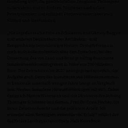
Gründung 1997, die geschichtlichen Zeugnisse Thüringens
zu bewahren und zu fördern. Mitglieder sind neben
Privatpersonen und örtlichen Fördervereinen aber auch
Firmen und Institutionen.
Mir liegt das reiche Erbe an Schlössern und Gärten, Burgen
und anderen Denkmälern der Architektur- und
Baugeschichte besonders am Herzen. Deshalb freue ich
mich auch außerordentlich über den Fortschritt bei der
Umsetzung des von Land und Bund je hälftig finanzierte
Sonderinvestitionsprogramm in Höhe von 200 Millionen
Euro. Der Zeitrahmen bis 2027 ist zugegeben sportlich, die
Aufgabe groß. Denn das Investieren von Millionensummen
in Denkmale innerhalb weniger Jahre bringt im Vergleich
zum Neubau komplexe Herausforderungen mit sich. Daher
danke ich Marion Walsmann und der Direktorin der Stiftung
Thüringer Schlösser und Gärten, Frau Dr. Doris Fischer, für
Ihren Zwischenbericht und die geleistete Arbeit. Ich
wünsche allen Beteiligten weiterhin viel Erfolg“, erklärt der
Saalfelder Landtagsabgeordnete Maik Kowalleck.