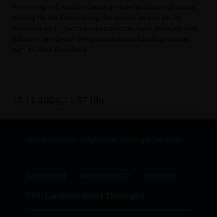
Vorlesetag teil, weil das Lesen gerade im Grundschulalter
wichtig für die Entwicklung der Kinder ist und ich ihr
Interesse an Büchern wecken möchte. Gern stelle ich den
Schülern bei dieser Gelegenheit meine Lieblingsbücher
vor“, so Maik Kowalleck.
15.11.2024, 11:57 Uhr
Maik Kowalleck - Mitglied des Thüringer Landtags
IMPRESSUM
DATENSCHUTZ
KONTAKT
CDU Landesverband Thüringen