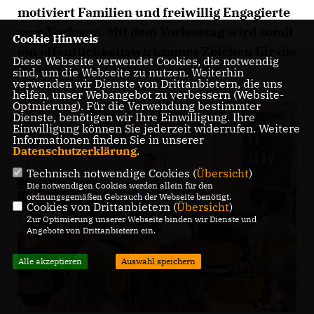
motiviert Familien und freiwillig Engagierte
zum Vorlesen. Mit dem Vorlesetag wird somit
Cookie Hinweis
ein öffentlichkeitswirksames Zeichen für die
Diese Webseite verwendet Cookies, die notwendig
Bedeutung des Vorlesens gesetzt.
sind, um die Webseite zu nutzen. Weiterhin
verwenden wir Dienste von Drittanbietern, die uns
helfen, unser Webangebot zu verbessern (Website-
Optmierung). Für die Verwendung bestimmter
Dienste, benötigen wir Ihre Einwilligung. Ihre
Einwilligung können Sie jederzeit widerrufen. Weitere
Informationen finden Sie in unserer
Datenschutzerklärung
.
Technisch notwendige Cookies (
Übersicht
)
Die notwendigen Cookies werden allein für den
ordnungsgemäßen Gebrauch der Webseite benötigt.
Cookies von Drittanbietern (
Übersicht
)
Zur Optimierung unserer Webseite binden wir Dienste und
Angebote von Drittanbietern ein.
Alle akzeptieren
Auswahl speichern