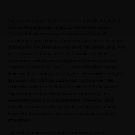
Auch der Landtagsabgeordnete Maik Kowalleck beteiligte
sich am vergangenen Freitag, 15. November, in der
Grundschule Leutenberg erneut an der Aktion. Er
vermittelte seinen kleinen Zuhörern, dass Lesen nicht nur
Spaß macht, sondern dass man dabei viel lernen kann. Wie
im Thüringer Landtag ließ Maik Kowalleck darüber
abstimmen, welche seiner mitgebrachten Geschichten
vorgelesen werden sollten. Die „alten Klassiker“ kamen
dabei wieder richtig gut an. Mit „Hirsch Heinrich“ und „Bei
der Feuerwehr wird der Kaffee kalt“ hatte er die volle
Aufmerksamkeit der Schüler. Seit vielen Jahren hat der
Abgeordnete mit der Grundschule Leutenberg eine
Lesepatenschaft zum Bundesweiten Vorlesetag. Maik
Kowalleck nutzte die Gelegenheit und hat die 3. und 4.
Klasse für das nächste Jahr in den Thüringer Landtag
eingeladen.
Ich nehme immer wieder gern am Bundesweiten