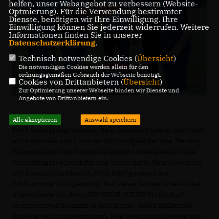
helfen, unser Webangebot zu verbessern (Website-
Optmierung). Für die Verwendung bestimmter
Dienste, benötigen wir Ihre Einwilligung. Ihre
Einwilligung können Sie jederzeit widerrufen. Weitere
Informationen finden Sie in unserer
Datenschutzerklärung
.
Technisch notwendige Cookies (
Übersicht
)
Die notwendigen Cookies werden allein für den
ordnungsgemäßen Gebrauch der Webseite benötigt.
Cookies von Drittanbietern (
Übersicht
)
Zur Optimierung unserer Webseite binden wir Dienste und
Angebote von Drittanbietern ein.
Alle akzeptieren
Auswahl speichern
Der Landtagsabgeordnete Maik Kowalleck ließ es nicht sich
nicht nehmen und hatte vor Ort das Spiel der Alte-Herren-
Mannschaften von Gräfenthal gegen Lichte gesehen. Als
Geburtstagsgeschenk für den Verein hatte Maik Kowalleck
100 Flaschen Saalfelder „Maik Bier“ passend zur
Jubiläumszahl mitgebracht. Seit vielen Jahren arbeitet der
Abgeordnete mit dem „SSV GRÜN-WEISS Gräfenthal“
vertrauensvoll zusammen und konnte schon zahlreiche
Projekte vor Ort unterstützen. Den Vereinsmitgliedern und