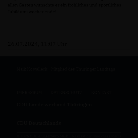
allen Gästen wünschte er ein fröhliches und sportliches
Jubiläumswochenende!
26.07.2024, 11:07 Uhr
Maik Kowalleck - Mitglied des Thüringer Landtags
IMPRESSUM
DATENSCHUTZ
KONTAKT
CDU Landesverband Thüringen
CDU Deutschlands
© 2026 CDU-Bürgerbüro Maik
Realisation: Sharkness Media