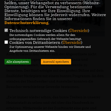
helfen, unser Webangebot zu verbessern (Website-
Optmierung). Für die Verwendung bestimmter
Dienste, benötigen wir Ihre Einwilligung. Ihre
Einwilligung können Sie jederzeit widerrufen. Weitere
Informationen finden Sie in unserer
Datenschutzerklärung
.
Technisch notwendige Cookies (
Übersicht
)
Die notwendigen Cookies werden allein für den
ordnungsgemäßen Gebrauch der Webseite benötigt.
Cookies von Drittanbietern (
Übersicht
)
Zur Optimierung unserer Webseite binden wir Dienste und
Angebote von Drittanbietern ein.
Auch in diesem Jahr ließ es sich der Abgeordnete nicht
nehmen, mit Bürgermeister Dr. Steffen Kania und
Alle akzeptieren
Auswahl speichern
zahlreichen Gästen, die verschiedenen Stände zu
besuchen. Der Start erfolgte auf der großen Bühne auf dem
Saalfelder Marktplatz mit einem bunten Programm. An den
ständen der Handwerker und Aussteller konnten die
Besucher verschiedene Gewerke bestaunen.
Es ist immer wieder schön, das bunte Treiben in unserer
Heimatstadt zu sehen und viel über das Handwerk zu
erfahren. Mittlerweile ist der Zunftmarkt eine gute und