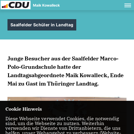
Maik Kowalleck
Saalfelder Schüler in Landtag
Junge Besucher aus der Saalfelder Marco-
Polo-Grundschule hatte der
Landtagsabgeordnete Maik Kowalleck, Ende
Mai zu Gast im Thüringer Landtag.
Cookie Hinweis
Diese Webseite verwendet Cookies, die notwendig
sind, um die Webseite zu nutzen. Weiterhin
verwenden wir Dienste von Drittanbietern, die uns
helfen, unser Webangebot zu verbessern (Website-