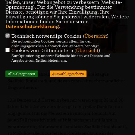
helfen, unser Webangebot zu verbessern (Website-
Optmierung). Für die Verwendung bestimmter
Dienste, benötigen wir Ihre Einwilligung. Ihre
Einwilligung können Sie jederzeit widerrufen. Weitere
Informationen finden Sie in unserer
Datenschutzerklärung
.
Technisch notwendige Cookies (
Übersicht
)
Die notwendigen Cookies werden allein für den
ordnungsgemäßen Gebrauch der Webseite benötigt.
Cookies von Drittanbietern (
Übersicht
)
Zur Optimierung unserer Webseite binden wir Dienste und
Angebote von Drittanbietern ein.
Bereits seit 20 Jahren ist er Mitglied des Kreistages
Alle akzeptieren
Auswahl speichern
Saalfeld-Rudolstadt und davon zehn Jahre ehrenamtlicher
Beigeordneter.
Die Damen und Herren neben mir waren sogar 25 und 30
Jahre dabei. Jedem einzelnen gilt ein großer Dank für das
Engagement für die Menschen in unserer Heimat. Auf
jeden Fall freue ich mich auf die nächsten fünf Jahre in
Verantwortung für unseren Landkreis Saalfeld-Rudolstadt“,
so Maik Kowalleck zur letzten Kreistagssitzung in der