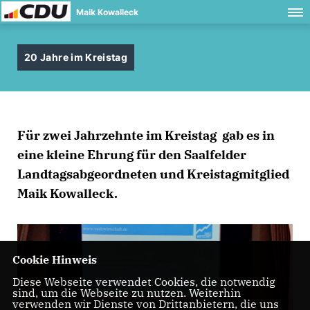
Maik Kowalleck
20 Jahre im Kreistag
Für zwei Jahrzehnte im Kreistag gab es in
eine kleine Ehrung für den Saalfelder
Landtagsabgeordneten und Kreistagmitglied
Maik Kowalleck.
Cookie Hinweis
Diese Webseite verwendet Cookies, die notwendig
sind, um die Webseite zu nutzen. Weiterhin
verwenden wir Dienste von Drittanbietern, die uns