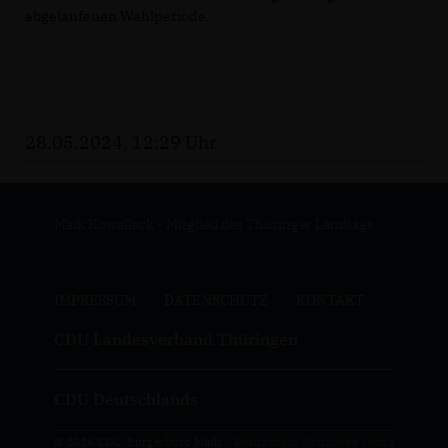
abgelaufenen Wahlperiode.
28.05.2024, 12:29 Uhr
Maik Kowalleck - Mitglied des Thüringer Landtags
IMPRESSUM
DATENSCHUTZ
KONTAKT
CDU Landesverband Thüringen
CDU Deutschlands
© 2026 CDU-Bürgerbüro Maik
Realisation: Sharkness Media