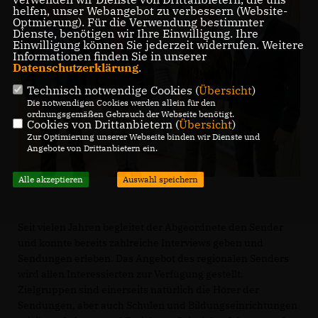
helfen, unser Webangebot zu verbessern (Website-
Optmierung). Für die Verwendung bestimmter
Dienste, benötigen wir Ihre Einwilligung. Ihre
Einwilligung können Sie jederzeit widerrufen. Weitere
Informationen finden Sie in unserer
Datenschutzerklärung
.
Technisch notwendige Cookies (
Übersicht
)
Die notwendigen Cookies werden allein für den
ordnungsgemäßen Gebrauch der Webseite benötigt.
Cookies von Drittanbietern (
Übersicht
)
Zur Optimierung unserer Webseite binden wir Dienste und
Angebote von Drittanbietern ein.
Alle akzeptieren
Auswahl speichern
Seit vielen Jahren begleitet der Abgeordnete den Sender
und konnte bereits zahlreiche Interviews geben und
Sendungen erleben. Das Angebot des regionalen Senders
wird allen Interessierten zur Verfügung gestellt.
Zielgruppen sind einerseits natürlich die Hörer der
Sendungen, aber auch Schulen und Bildungseinrichtungen