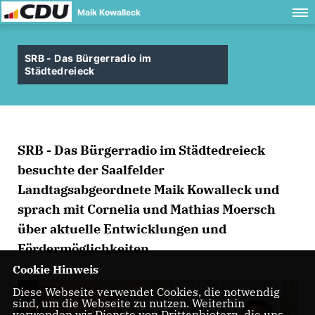
Maik Kowalleck
SRB - Das Bürgerradio im
Städtedreieck
SRB - Das Bürgerradio im Städtedreieck
besuchte der Saalfelder
Landtagsabgeordnete Maik Kowalleck und
sprach mit Cornelia und Mathias Moersch
über aktuelle Entwicklungen und
Fördermöglichkeiten.
Cookie Hinweis
Diese Webseite verwendet Cookies, die notwendig
sind, um die Webseite zu nutzen. Weiterhin
verwenden wir Dienste von Drittanbietern, die uns