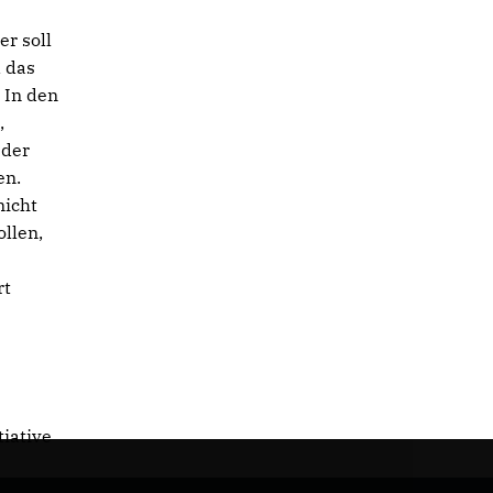
r soll
d das
 In den
,
 der
en.
nicht
ollen,
rt
iative