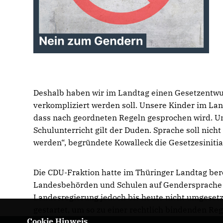
Deshalb haben wir im Landtag einen Gesetzentwu
verkompliziert werden soll. Unsere Kinder im Land
dass nach geordneten Regeln gesprochen wird. U
Schulunterricht gilt der Duden. Sprache soll nich
werden“, begründete Kowalleck die Gesetzesinitia
Die CDU-Fraktion hatte im Thüringer Landtag bere
Landesbehörden und Schulen auf Gendersprache ve
Landesregierung jedoch bis heute nicht umgesetzt
gestartet, um so zu einer rechtlich bindenden R
Cookie Hinweis