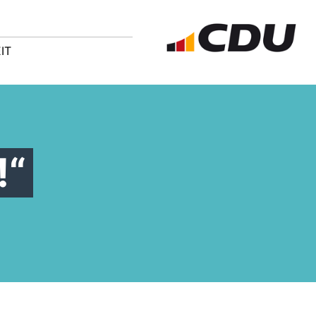
IT
!“